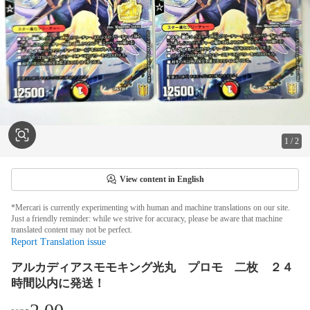
1
/
2
View content in English
*Mercari is currently experimenting with human and machine translations on our site.
Just a friendly reminder: while we strive for accuracy, please be aware that machine
translated content may not be perfect.
Report Translation issue
アルカディアスモモキング光丸 プロモ 二枚 ２４
時間以内に発送！