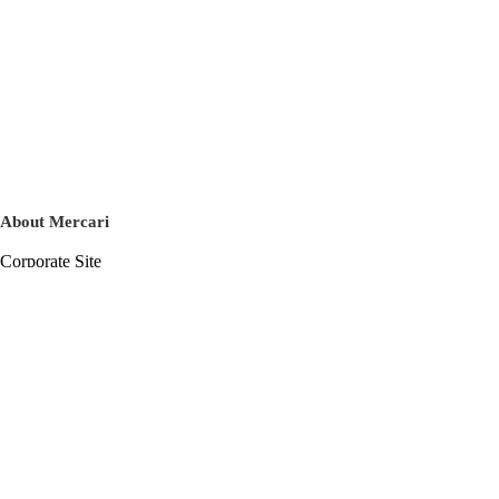
About Mercari
Corporate Site
Mercari Careers
Latest News
Official Blog
Press Kit
Mercari US
m department
Help
Help Center
Inquiry History List
Privacy Policy & Terms of Service