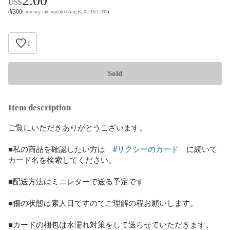
2.00
US$
¥
300
(
Currency rate updated Aug 6, 02:10 UTC
)
1
Sold
Item description
ご覧にいただきありがとうございます。

■私の商品を確認したい方は　
#リクシーのカード
　に続いて
カード名を検索してください。

■配送方法はミニレターで送る予定です

■傷の状態は素人目ですのでご理解の程お願いします。

■カードの梱包は水濡れ対策をして送らせていただきます。
