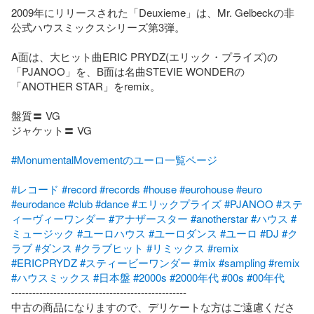
2009年にリリースされた「Deuxieme」は、Mr. Gelbeckの非
公式ハウスミックスシリーズ第3弾。

A面は、大ヒット曲ERIC PRYDZ(エリック・プライズ)の
「PJANOO」を、B面は名曲STEVIE WONDERの
「ANOTHER STAR」をremix。

盤質〓 VG

ジャケット〓 VG

#MonumentalMovementのユーロ一覧ページ
#レコード
#record
#records
#house
#eurohouse
#euro
#eurodance
#club
#dance
#エリックプライズ
#PJANOO
#ステ
ィーヴィーワンダー
#アナザースター
#anotherstar
#ハウス
#
ミュージック
#ユーロハウス
#ユーロダンス
#ユーロ
#DJ
#ク
ラブ
#ダンス
#クラブヒット
#リミックス
#remix
#ERICPRYDZ
#スティービーワンダー
#mix
#sampling
#remix
#ハウスミックス
#日本盤
#2000s
#2000年代
#00s
#00年代
--------------------------------------------------

中古の商品になりますので、デリケートな方はご遠慮くださ