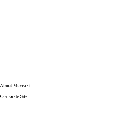
About Mercari
Corporate Site
Mercari Careers
Latest News
Official Blog
Press Kit
Mercari US
m department
Help