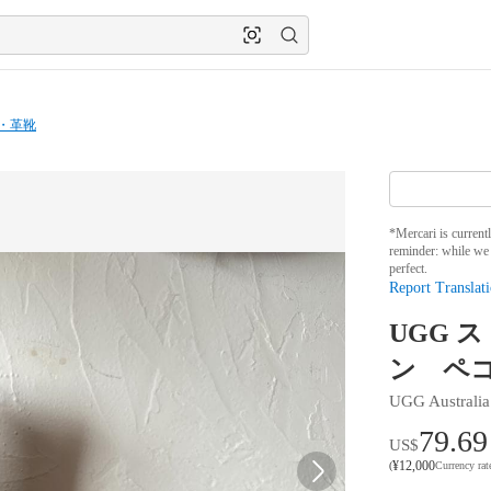
・革靴
*Mercari is current
reminder: while we 
perfect.
Report Translati
UGG 
ン ペコ
UGG Australia
79.69
US$
¥
12,000
(
Currency ra