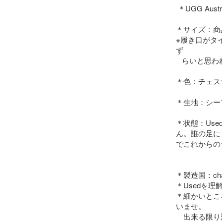
 ＊UGG Austraria Stonman （アグ　ストーンマン）

＊サイズ：商品
※履き口がタイ
ず 

   らいと思われます。

＊色：チェス
＊生地：シー
＊状態：Us
ん。誰の足に
でこれからの
＊製造国：chai
＊Usedを理
＊細かいとこ
いませ。

　出来る限り