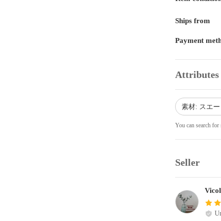
Ships from
Payment met
Attributes
素材: スエ
You can search for 
Seller
Vico
Un