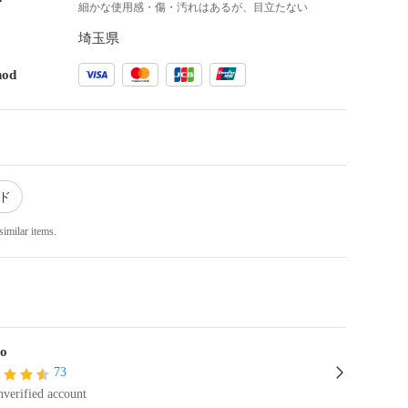
細かな使用感・傷・汚れはあるが、目立たない
埼玉県
hod
ード
similar items.
lo
73
verified account