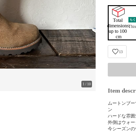
Total 
らく
dimensions:

This
up to 100 
cm
13
1
/
10
Item descr
ムートンブー
ン

ハードな雰囲
外側はウォー
今シーズンの