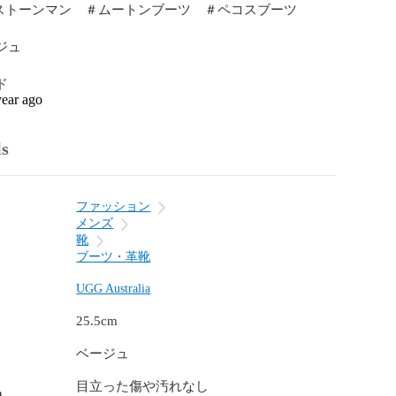
＃ストーンマン　＃ムートンブーツ　＃ペコスブーツ

ジュ

ド
year ago
ls
ファッション
メンズ
靴
ブーツ・革靴
UGG Australia
25.5cm
ベージュ
目立った傷や汚れなし
n