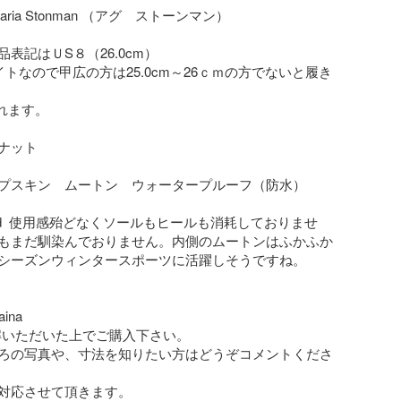
表記はＵS８（26.0cm）

トなので甲広の方は25.0cm～26ｃｍの方でないと履き
ナット

プスキン　ムートン　ウォータープルーフ（防水）

ed  使用感殆どなくソールもヒールも消耗しておりませ
もまだ馴染んでおりません。内側のムートンはふかふか
シーズンウィンタースポーツに活躍しそうですね。

na

解いただいた上でご購入下さい。

ろの写真や、寸法を知りたい方はどうぞコメントくださ
対応させて頂きます。
