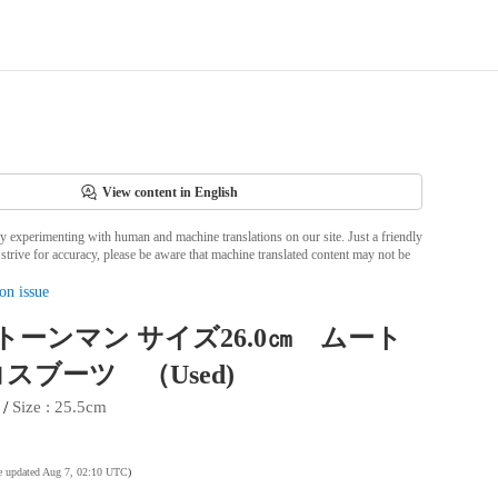
View content in English
ly experimenting with human and machine translations on our site. Just a friendly
strive for accuracy, please be aware that machine translated content may not be
on issue
ストーンマン サイズ26.0㎝ ムート
スブーツ （Used)
 / 
Size
 : 
25.5cm
te updated Aug 7, 02:10 UTC
)