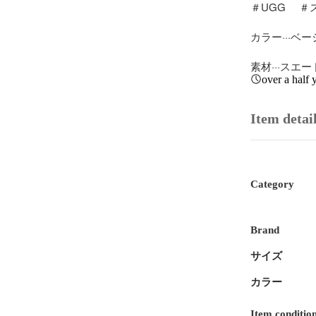
＃UGG 　
カラー···ベー
素材···スエー
over a half 
Item detai
Category
Brand
サイズ
カラー
Item conditio