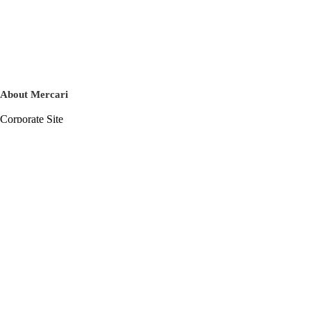
About Mercari
Corporate Site
Mercari Careers
Latest News
Official Blog
Press Kit
Mercari US
m department
Help
Help Center
Inquiry History List
Privacy Policy & Terms of Service
Terms of Service
Privacy Policy
Cookie Policy