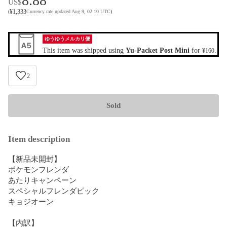
8.88
US$
¥
1,333
(
Currency rate updated Aug 9, 02:10 UTC
)
ゆうゆうメルカリ便
This item was shipped using
Yu-Packet Post Mini
for
.
¥160
2
Sold
Item description
【新品未開封】

ポケモンフレンダ 

あたりキャンペーン 

スペシャルフレンダピック

キョジオーン

【内訳】
