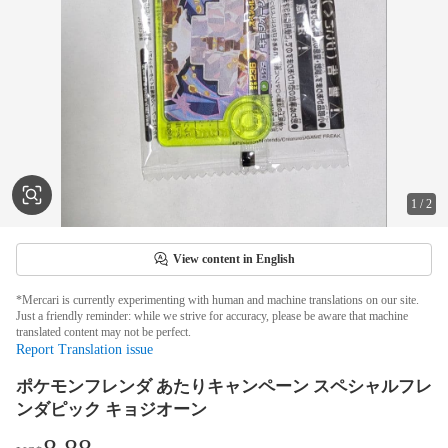
1
/
2
View content in English
*Mercari is currently experimenting with human and machine translations on our site.
Just a friendly reminder: while we strive for accuracy, please be aware that machine
translated content may not be perfect.
Report Translation issue
ポケモンフレンダ あたりキャンペーン スペシャルフレ
ンダピック キョジオーン