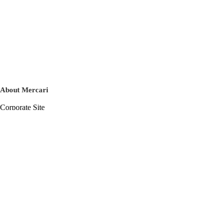
About Mercari
Corporate Site
Mercari Careers
Latest News
Official Blog
Press Kit
Mercari US
m department
Help
Help Center
Inquiry History List
Privacy Policy & Terms of Service