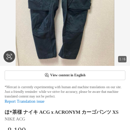
1
/
6
View content in English
*Mercari is currently experimenting with human and machine translations on our site.
Just a friendly reminder: while we strive for accuracy, please be aware that machine
translated content may not be perfect.
Report Translation issue
ほ*茶様 ナイキ ACG x ACRONYM カーゴパンツ XS
NIKE ACG