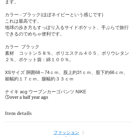
ます。

カラー···ブラック(ほぼネイビーという感じです)

これは最高です。

地球の歩き方もすっぽり入るサイドポケット、手ぶらで旅行
できるのでめちゃ便利です。

カラー  ブラック

素材    コットン５８％、ポリエステル４０５、ポリウレタン
２％、ポケット袋：綿１００％。

XSサイズ 胴囲68～74ｃｍ、股上約31ｃｍ、股下約66ｃｍ、
裾幅約１７ｃｍ、腿幅約３３ｃｍ

ナイキ acg ウーブンカーゴパンツ NIKE
over a half year ago
Item details
ファッション