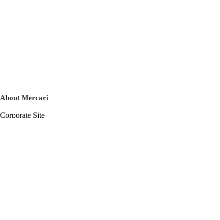
About Mercari
Corporate Site
Mercari Careers
Latest News
Official Blog
Press Kit
Mercari US
m department
Help
Help Center
Inquiry History List
Privacy Policy & Terms of Service