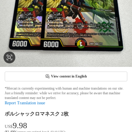
View content in English
*Mercari is currently experimenting with human and machine translations on our site.
Just a friendly reminder: while we strive for accuracy, please be aware that machine
translated content may not be perfect.
Report Translation issue
ボルシャックロマネスク 2枚
9.98
US$
¥
1,499
(
Currency rate updated Aug 9, 02:10 UTC
)