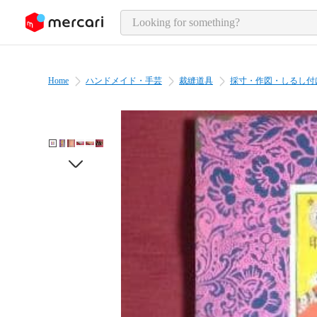
o page content
Home
ハンドメイド・手芸
裁縫道具
採寸・作図・しるし付