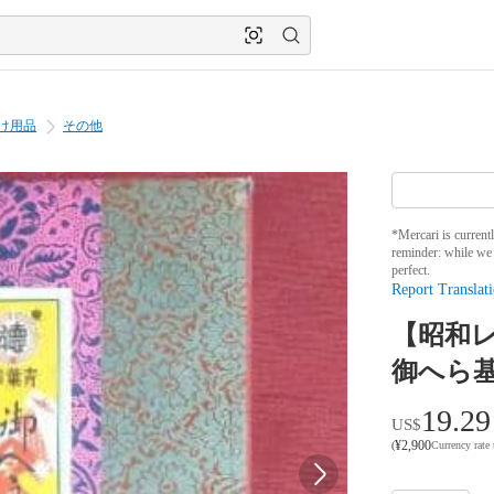
け用品
その他
*Mercari is current
reminder: while we 
perfect.
Report Translati
【昭和
御へら
19.29
US$
¥
2,900
(
Currency rate