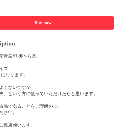
Buy now
iption
京青葉印 御へら基」

ズ

m になります。

よくないですが、

夫、という方に使っていただけたらと思います。

古品であることをご理解の上、

ださい。

ご遠慮願います。
