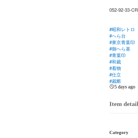
052-92-33-CR

#昭和レトロ
#へら台
#東京青葉印
#御へら基
#青葉印
#和裁
#着物
#仕立
#裁断
5 days ago
Item detai
Category