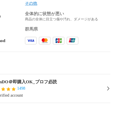
その他
全体的に状態が悪い
n
商品の全体に目立つ傷や汚れ、ダメージがある
群馬県
hod
iginDO＠即購入OK_プロフ必読
1498
rified account