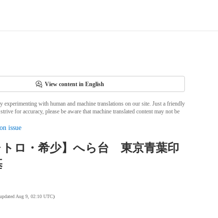
View content in English
ly experimenting with human and machine translations on our site. Just a friendly
strive for accuracy, please be aware that machine translated content may not be
on issue
レトロ・希少】へら台 東京青葉印
基
 updated Aug 9, 02:10 UTC
)