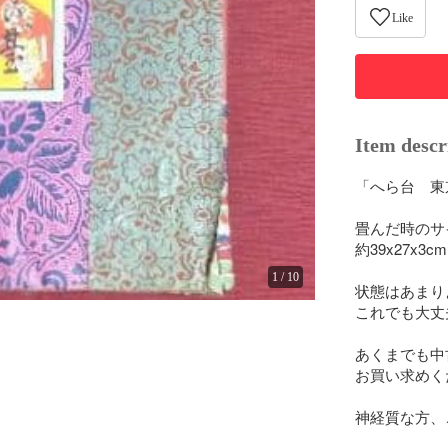
Like
Item descr
「へら台　東
畳んだ時のサイ
約39x27x3c
1
/
10
状態はあまり
これでも大丈
あくまでも中
お買い求めく
神経質な方、