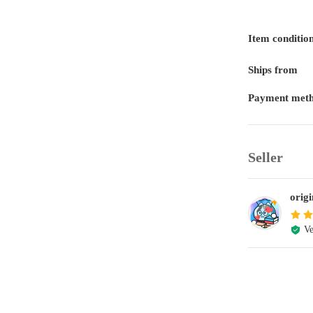
Item conditio
Ships from
Payment met
Seller
or
Ve