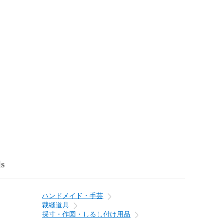
ls
ハンドメイド・手芸
裁縫道具
採寸・作図・しるし付け用品