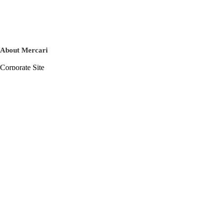
About Mercari
Corporate Site
Mercari Careers
Latest News
Official Blog
Press Kit
Mercari US
m department
Help
Help Center
Inquiry History List
Privacy Policy & Terms of Service
Terms of Service
Privacy Policy
Cookie Policy
Basic Policy on the Management of Personal Data Security