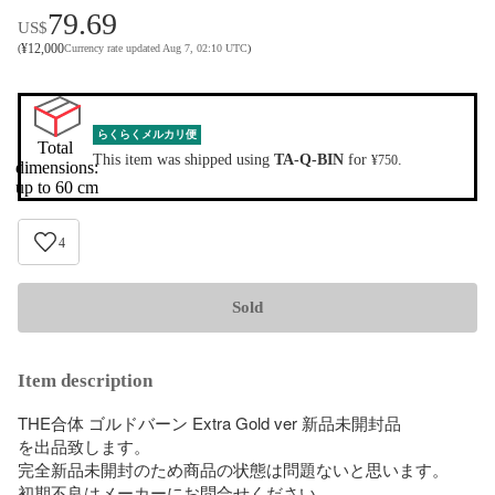
79.69
US$
¥
12,000
(
Currency rate updated Aug 7, 02:10 UTC
)
らくらくメルカリ便
Total 
This item was shipped using
TA-Q-BIN
for
.
¥750
dimensions:

up to 60 cm
4
Sold
Item description
THE合体 ゴルドバーン Extra Gold ver 新品未開封品

を出品致します。

完全新品未開封のため商品の状態は問題ないと思います。

初期不良はメーカーにお問合せください。
