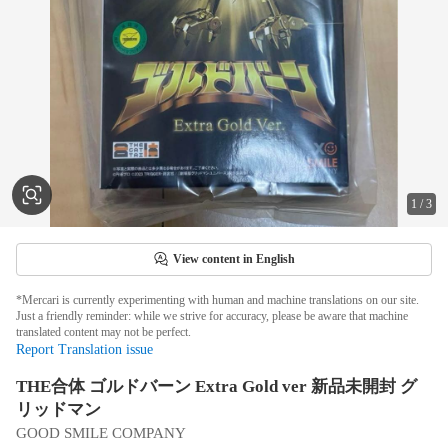
1
/
3
View content in English
*Mercari is currently experimenting with human and machine translations on our site.
Just a friendly reminder: while we strive for accuracy, please be aware that machine
translated content may not be perfect.
Report Translation issue
THE合体 ゴルドバーン Extra Gold ver 新品未開封 グ
リッドマン
GOOD SMILE COMPANY