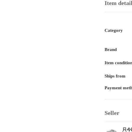
Item detai
Category
Brand
Item conditio
Ships from
Payment met
Seller
只今