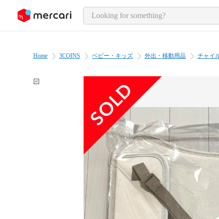
o page content
Home
3COINS
ベビー・キッズ
外出・移動用品
チャイ