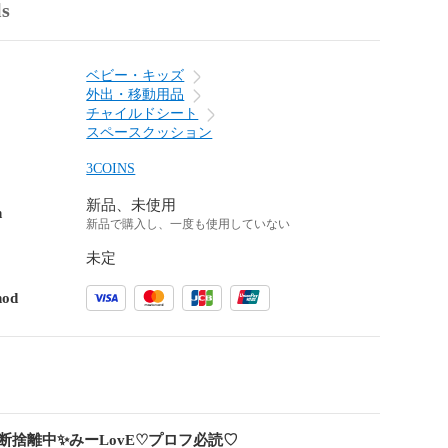
ls
ベビー・キッズ
外出・移動用品
チャイルドシート
スペースクッション
3COINS
新品、未使用
n
新品で購入し、一度も使用していない
未定
hod
断捨離中✨みーLovE♡プロフ必読♡