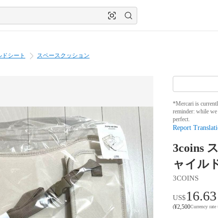
ルドシート
スペースクッション
*Mercari is current
reminder: while we 
perfect.
Report Translati
3coi
ャイル
3COINS
16.63
US$
¥
2,500
(
Currency rate