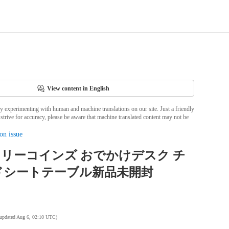
View content in English
ly experimenting with human and machine translations on our site. Just a friendly
strive for accuracy, please be aware that machine translated content may not be
on issue
ns スリーコインズ おでかけデスク チ
ドシートテーブル新品未開封
 updated Aug 6, 02:10 UTC
)