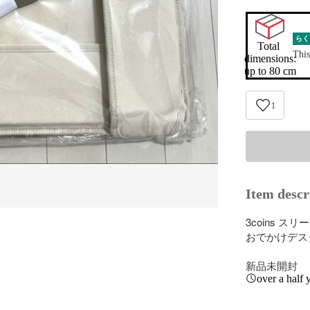
らく
Total 
This
dimensions:

up to 80 cm
1
Item descr
3coins スリ
おでかけデス
新品未開封
over a half 