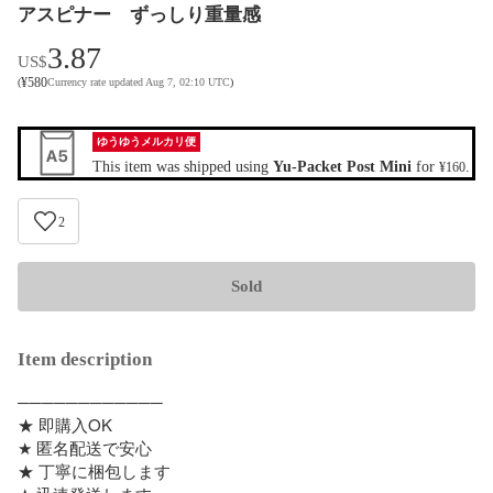
アスピナー ずっしり重量感
3.87
US$
¥
580
(
Currency rate updated Aug 7, 02:10 UTC
)
ゆうゆうメルカリ便
This item was shipped using
Yu-Packet Post Mini
for
.
¥160
2
Sold
Item description
────────────

★ 即購入OK

★ 匿名配送で安心

★ 丁寧に梱包します
