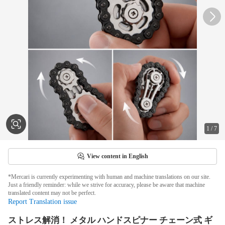
1
/
7
View content in English
*Mercari is currently experimenting with human and machine translations on our site.
Just a friendly reminder: while we strive for accuracy, please be aware that machine
translated content may not be perfect.
Report Translation issue
ストレス解消！ メタル ハンドスピナー チェーン式 ギ