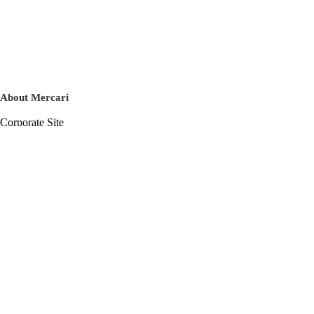
About Mercari
Corporate Site
Mercari Careers
Latest News
Official Blog
Press Kit
Mercari US
m department
Help
Help Center
Inquiry History List
Privacy Policy & Terms of Service
Terms of Service
Privacy Policy
Cookie Policy