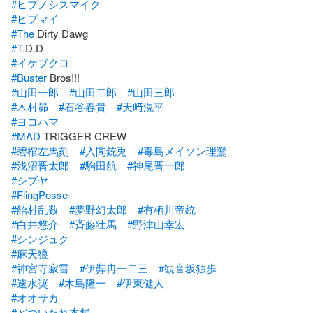
#ヒプノシスマイク
#ヒプマイ
#The
#T
#イケブクロ
#Buster
#山田一郎
#山田二郎
#山田三郎
#木村昴
#石谷春貴
#天﨑滉平
#ヨコハマ
#MAD
#碧棺左馬刻
#入間銃兎
#毒島メイソン理鶯
#浅沼晋太郎
#駒田航
#神尾晋一郎
#シブヤ
#FlingPosse
#飴村乱数
#夢野幻太郎
#有栖川帝統
#白井悠介
#斉藤壮馬
#野津山幸宏
#シンジュク
#麻天狼
#神宮寺寂雷
#伊弉冉一二三
#観音坂独歩
#速水奨
#木島隆一
#伊東健人
#オオサカ
#どついたれ本舗