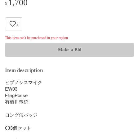
1,700
¥
2
This item can't be purchased in your region
Make a Bid
Item description
ヒプノシスマイク 

EW03

FlingPosse

有栖川帝統

ロング缶バッジ

⭕3個セット
