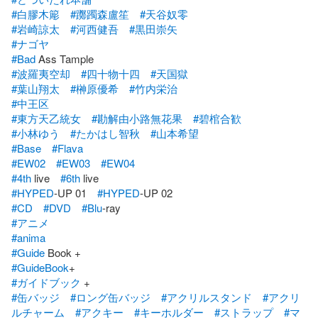
#白膠木簓
#躑躅森盧笙
#天谷奴零
#岩崎諒太
#河西健吾
#黒田崇矢
#ナゴヤ
#Bad
#波羅夷空却
#四十物十四
#天国獄
#葉山翔太
#榊原優希
#竹内栄治
#中王区
#東方天乙統女
#勘解由小路無花果
#碧棺合歓
#小林ゆう
#たかはし智秋
#山本希望
#Base
#Flava
#EW02
#EW03
#EW04
#4th
 live　
#6th
#HYPED
-UP 01　
#HYPED
#CD
#DVD
#Blu
#アニメ
#anima
#Guide
#GuideBook
#ガイドブック
#缶バッジ
#ロング缶バッジ
#アクリルスタンド
#アクリ
ルチャーム
#アクキー
#キーホルダー
#ストラップ
#マ