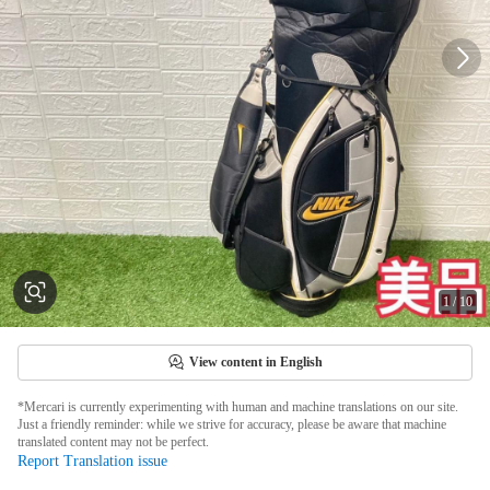
1
/
10
View content in English
*Mercari is currently experimenting with human and machine translations on our site.
Just a friendly reminder: while we strive for accuracy, please be aware that machine
translated content may not be perfect.
Report Translation issue