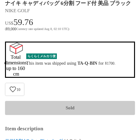
ナイキ キャディバッグ 6分割 フード付 美品 ブラック
NIKE GOLF
59.76
US$
¥
9,000
(
Currency rate updated Aug 8, 02:10 UTC
)
Total 
らくらくメルカリ便
dimensions:

This item was shipped using
TA-Q-BIN
for
.
¥1700
up to 160 
cm
10
Sold
Item description