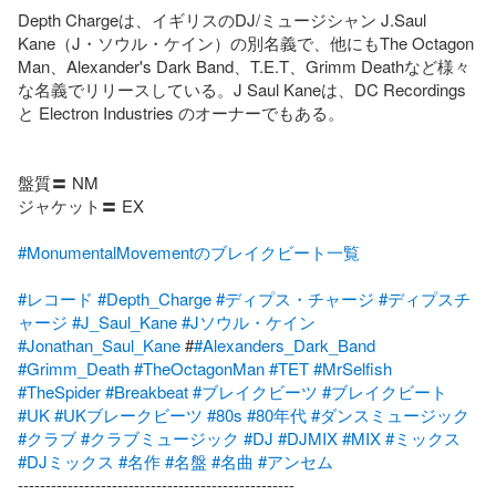
Depth Chargeは、イギリスのDJ/ミュージシャン J.Saul 
Kane（J・ソウル・ケイン）の別名義で、他にもThe Octagon 
Man、Alexander's Dark Ba​​nd、T.E.T、Grimm Deathなど様々
な名義でリリースしている。J Saul Kaneは、DC Recordings 
と Electron Industries のオーナーでもある。

盤質〓 NM

ジャケット〓 EX

#MonumentalMovementのブレイクビート一覧
#レコード
#Depth_Charge
#ディプス・チャージ
#ディプスチ
ャージ
#J_Saul_Kane
#Jソウル・ケイン
#Jonathan_Saul_Kane
 #
#Alexanders_Dark_Band
#Grimm_Death
#TheOctagonMan
#TET
#MrSelfish
#TheSpider
#Breakbeat
#ブレイクビーツ
#ブレイクビート
#UK
#UKブレークビーツ
#80s
#80年代
#ダンスミュージック
#クラブ
#クラブミュージック
#DJ
#DJMIX
#MIX
#ミックス
#DJミックス
#名作
#名盤
#名曲
#アンセム
--------------------------------------------------
