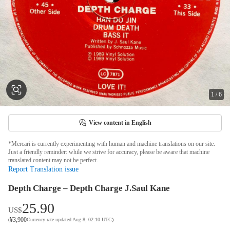
1
/
6
View content in English
*Mercari is currently experimenting with human and machine translations on our site.
Just a friendly reminder: while we strive for accuracy, please be aware that machine
translated content may not be perfect.
Report Translation issue
Depth Charge – Depth Charge J.Saul Kane
25.90
US$
¥
3,900
(
Currency rate updated Aug 8, 02:10 UTC
)