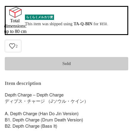
らくらくメルカリ便
Total 
This item was shipped using
TA-Q-BIN
for
.
¥850
dimensions:

up to 80 cm
2
Sold
Item description
Depth Charge – Depth Charge

ディプス・チャージ （Jソウル・ケイン）

A. Depth Charge (Han Do Jin Version)

B1. Depth Charge (Drum Death Version)

B2. Depth Charge (Bass It)
