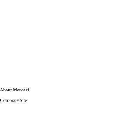
About Mercari
Corporate Site
Mercari Careers
Latest News
Official Blog
Press Kit
Mercari US