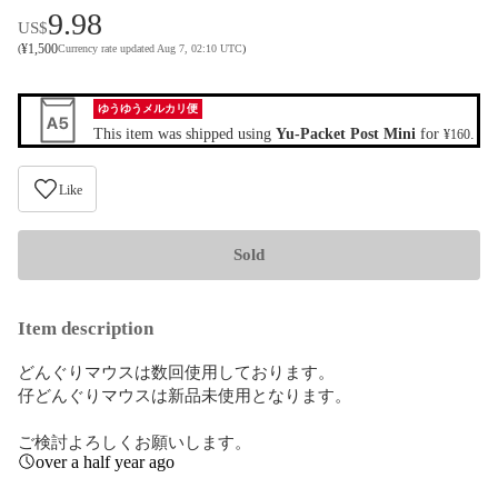
9.98
US$
¥
1,500
(
Currency rate updated Aug 7, 02:10 UTC
)
ゆうゆうメルカリ便
This item was shipped using
Yu-Packet Post Mini
for
.
¥160
Like
Sold
Item description
どんぐりマウスは数回使用しております。

仔どんぐりマウスは新品未使用となります。

ご検討よろしくお願いします。
over a half year ago