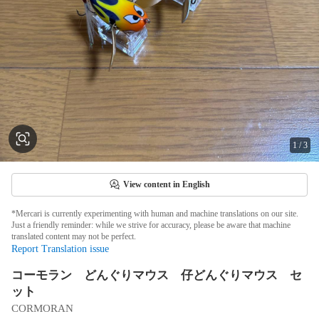
1
/
3
View content in English
*Mercari is currently experimenting with human and machine translations on our site.
Just a friendly reminder: while we strive for accuracy, please be aware that machine
translated content may not be perfect.
Report Translation issue
コーモラン どんぐりマウス 仔どんぐりマウス セ
ット
CORMORAN