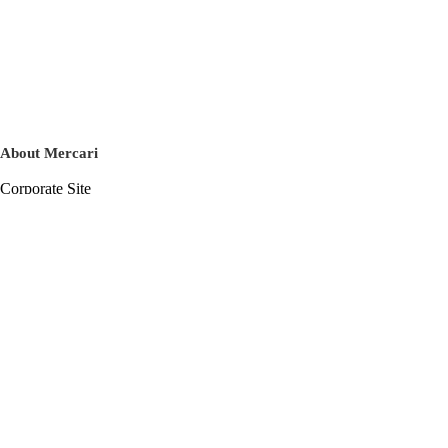
About Mercari
Corporate Site
Mercari Careers
Latest News
Official Blog
Press Kit
Mercari US
m department
Help
Help Center
Inquiry History List
Privacy Policy & Terms of Service
Terms of Service
Privacy Policy