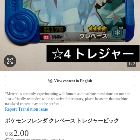
1
/
2
View content in English
*Mercari is currently experimenting with human and machine translations on our site.
Just a friendly reminder: while we strive for accuracy, please be aware that machine
translated content may not be perfect.
Report Translation issue
ポケモンフレンダ クレベース トレジャーピック
2.00
US$
¥
300
(
Currency rate updated Aug 6, 02:10 UTC
)