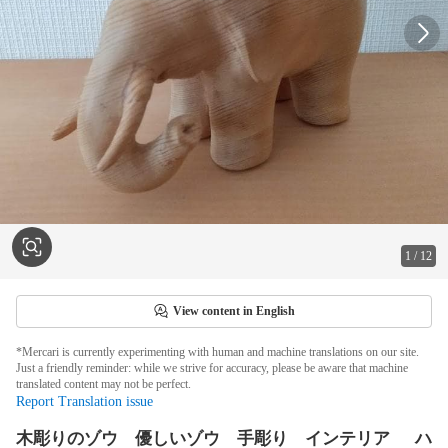
1
/
12
View content in English
*Mercari is currently experimenting with human and machine translations on our site.
Just a friendly reminder: while we strive for accuracy, please be aware that machine
translated content may not be perfect.
Report Translation issue
木彫りのゾウ 優しいゾウ 手彫り インテリア ハ