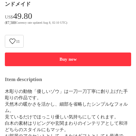
ンドメイド
49.80
US$
¥
7,500
(
Currency rate updated Aug 8, 02:10 UTC
)
11
Buy now
Item description
木彫りの動物「優しいゾウ」は一刀一刀丁寧に創り上げた手
彫りの作品です。

天然木の暖かさを活かし、細部を省略したシンプルなフォル
ム。

見ているだけでほっこり優しい気持ちにしてくれます。

白木の素材はリビングや玄関まわりのインテリアとして和洋
どちらのスタイルにもマッチ。

お部屋のアクセントとして、またはギフトとしても最適で