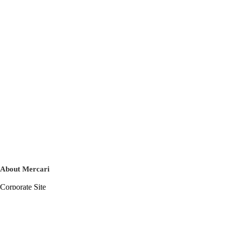
About Mercari
Corporate Site
Mercari Careers
Latest News
Official Blog
Press Kit