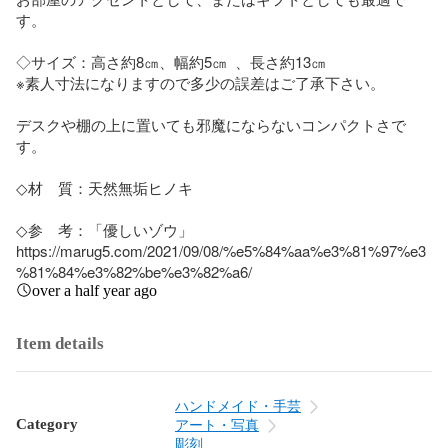
す。

◇サイズ：高さ約8㎝、幅約5㎝  、長さ約13㎝　　　　    

※素人寸法になりますので多少の誤差はご了承下さい。

デスクや棚の上に置いても邪魔にならないコンパクトさで
す。

◇材　質：天然無垢ヒノキ

◇参　考：「優しいゾウ」

https://marug5.com/2021/09/08/%e5%84%aa%e3%81%97%e3
%81%84%e3%82%be%e3%82%a6/
over a half year ago
Item details
ハンドメイド・手芸
Category
アート・写真
彫刻