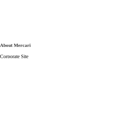
About Mercari
Corporate Site
Mercari Careers
Latest News
Official Blog
Press Kit
Mercari US
m department
Help
Help Center
Inquiry History List
Privacy Policy & Terms of Service
Terms of Service
Privacy Policy