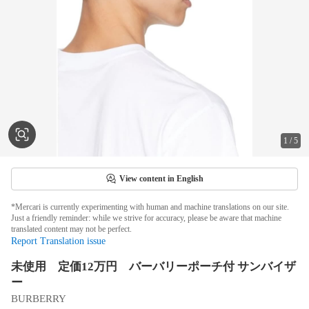
1
/
5
View content in English
*Mercari is currently experimenting with human and machine translations on our site.
Just a friendly reminder: while we strive for accuracy, please be aware that machine
translated content may not be perfect.
Report Translation issue
未使用 定価12万円 バーバリーポーチ付 サンバイザ
ー
BURBERRY