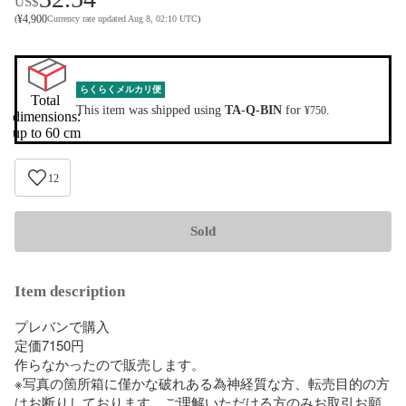
US$
¥
4,900
(
Currency rate updated Aug 8, 02:10 UTC
)
らくらくメルカリ便
Total 
This item was shipped using
TA-Q-BIN
for
.
¥750
dimensions:

up to 60 cm
12
Sold
Item description
プレバンで購入

定価7150円

作らなかったので販売します。

※写真の箇所箱に僅かな破れある為神経質な方、転売目的の方
はお断りしております。ご理解いただける方のみお取引お願