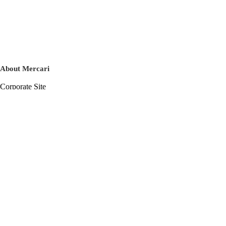
About Mercari
Corporate Site
Mercari Careers
Latest News
Official Blog
Press Kit
Mercari US
m department
Help
Help Center
Inquiry History List
Privacy Policy & Terms of Service
Terms of Service
Privacy Policy
Cookie Policy