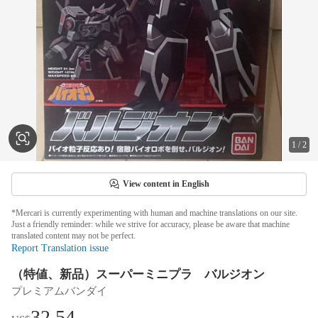
1
/
2
View content in English
*Mercari is currently experimenting with human and machine translations on our site.
Just a friendly reminder: while we strive for accuracy, please be aware that machine
translated content may not be perfect.
Report Translation issue
（特値、新品）スーパーミニプラ バルジオン
プレミアムバンダイ
32.54