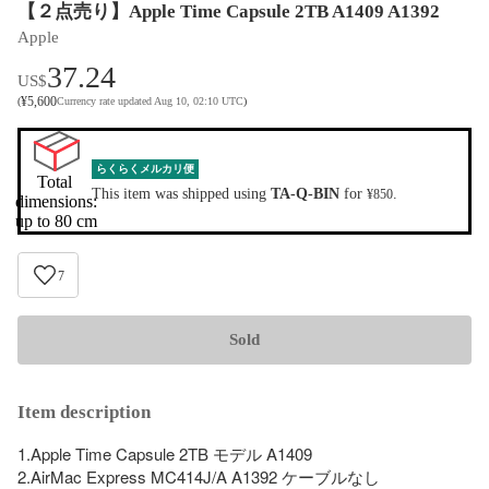
【２点売り】Apple Time Capsule 2TB A1409 A1392
Apple
37.24
US$
¥
5,600
(
Currency rate updated Aug 10, 02:10 UTC
)
らくらくメルカリ便
Total 
This item was shipped using
TA-Q-BIN
for
.
¥850
dimensions:

up to 80 cm
7
Sold
Item description
1.Apple Time Capsule 2TB モデル A1409

2.AirMac Express MC414J/A A1392 ケーブルなし
