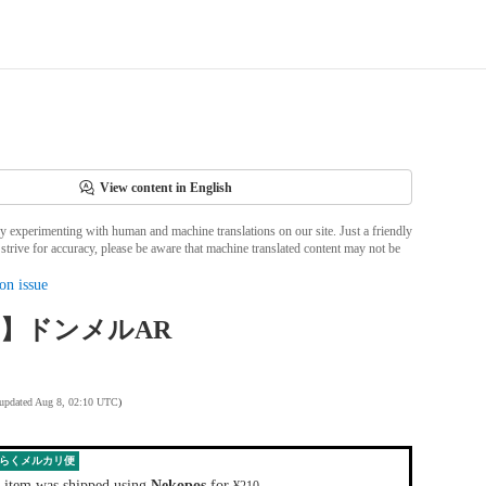
View content in English
ly experimenting with human and machine translations on our site. Just a friendly
strive for accuracy, please be aware that machine translated content may not be
on issue
10】ドンメルAR
 updated Aug 8, 02:10 UTC
)
らくメルカリ便
 item was shipped using
Nekopos
for
.