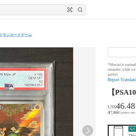
ケモンカードゲーム
*Mercari is current
reminder: while we 
perfect.
Report Translati
【PSA
46.48
US$
¥
7,000
(
Currency rate
らく
This