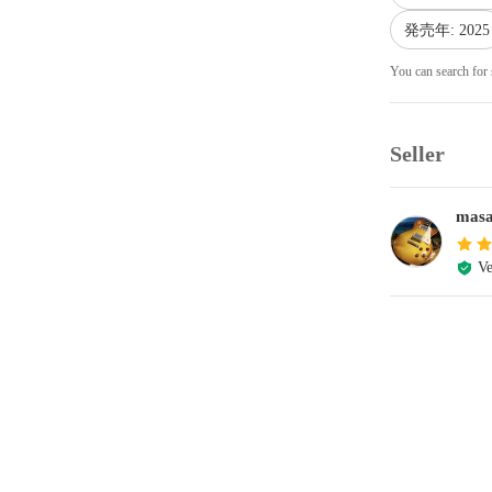
発売年: 2025
You can search for 
Seller
mas
Ve