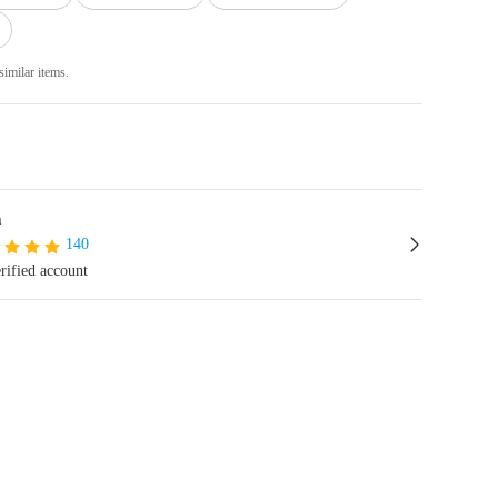
similar items.
a
140
rified account