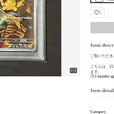
2
Item descr
ご覧いただき
こちらは、日
1
/
2
ます。
3 months a
Item detai
Category