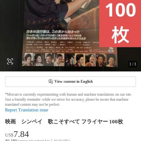
1
/
3
View content in English
*Mercari is currently experimenting with human and machine translations on our site.
Just a friendly reminder: while we strive for accuracy, please be aware that machine
translated content may not be perfect.
Report Translation issue
映画 シンペイ 歌こそすべて フライヤー 100枚
7.84
US$
¥
1,180
(
Currency rate updated Aug 7, 02:10 UTC
)