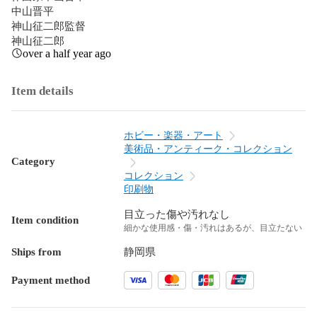
中山晋平

神山征二郎監督

神山征二郎
over a half year ago
Item details
ホビー・楽器・アート
美術品・アンティーク・コレクション
Category
コレクション
印刷物
目立った傷や汚れなし
Item condition
細かな使用感・傷・汚れはあるが、目立たない
Ships from
静岡県
Payment method