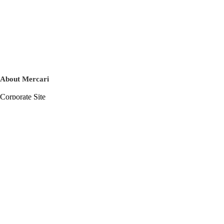
About Mercari
Corporate Site
Mercari Careers
Latest News
Official Blog
Press Kit
Mercari US
m department
Help
Help Center
Inquiry History List
Privacy Policy & Terms of Service
Terms of Service
Privacy Policy