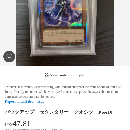
View content in English
*Mercari is currently experimenting with human and machine translations on our site.
Just a friendly reminder: while we strive for accuracy, please be aware that machine
translated content may not be perfect.
Report Translation issue
バックアップ セクレタリー クオシク PSA10
47.81
US$
¥
7,200
(
Currency rate updated Aug 8, 02:10 UTC
)