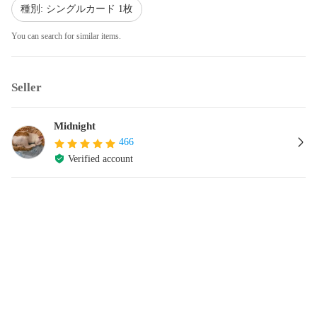
種別: シングルカード 1枚
You can search for similar items.
Seller
Midnight
466
Verified account