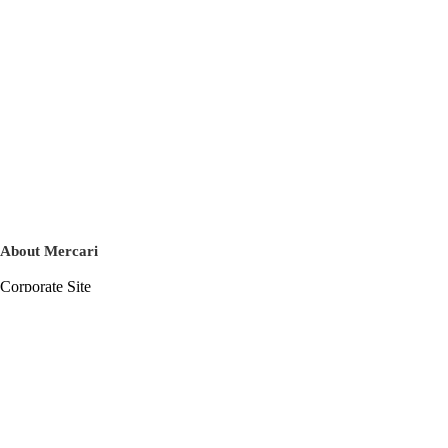
About Mercari
Corporate Site
Mercari Careers
Latest News
Official Blog
Press Kit
Mercari US
m department
Help