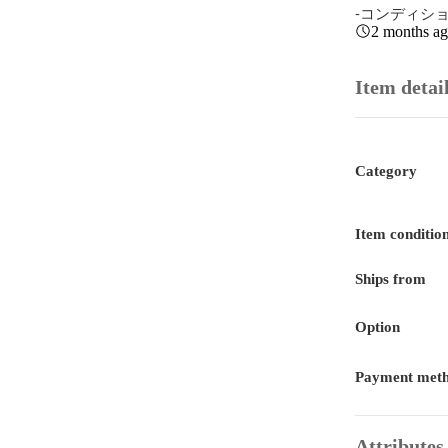
-コンディション :
2 months a
Item detai
Category
Item conditio
Ships from
Option
Payment met
Attributes