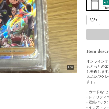
らく
This
3
Item descr
オンラインオ
もともとのエ
1
/
6
し発送します。
返品及びクレ
ます。

- カード名: ヒス
- レアリティ:S
- 収録パック: 
- イラストレーター