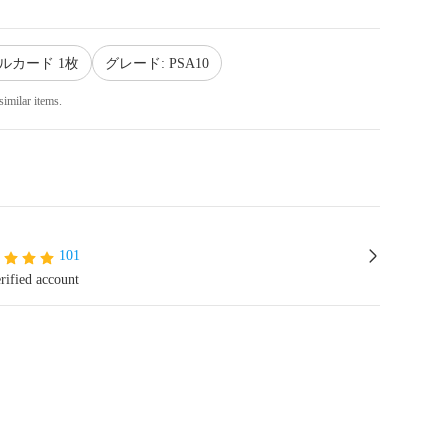
ルカード 1枚
グレード: PSA10
similar items.
o
101
rified account