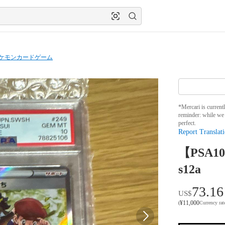
ケモンカードゲーム
*Mercari is current
reminder: while we 
perfect.
Report Translati
【PSA1
s12a
73.16
US$
¥
11,000
(
Currency ra