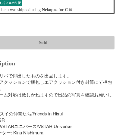
らくメルカリ便
 item was shipped using
Nekopos
for
.
¥210
Sold
iption
リパで排出したものを出品します。

アクッションで梱包しエアクッション付き封筒にて梱包


ーム対応は致しかねますので出品の写真を確認お願いし
イの仲間たち/Friends in Hisui

R

VSTARユニバース/VSTAR Universe

: Kinu Nishimura
