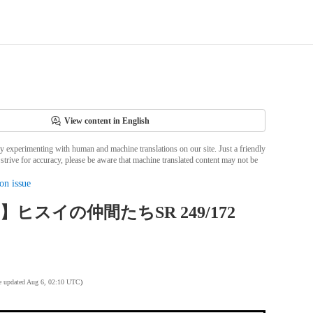
View content in English
ly experimenting with human and machine translations on our site. Just a friendly
strive for accuracy, please be aware that machine translated content may not be
on issue
0】ヒスイの仲間たちSR 249/172
te updated Aug 6, 02:10 UTC
)