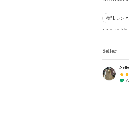
種別: シング
You can search for 
Seller
Nell
Ve