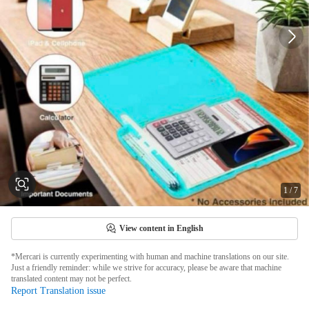
1
/
7
View content in English
*Mercari is currently experimenting with human and machine translations on our site.
Just a friendly reminder: while we strive for accuracy, please be aware that machine
translated content may not be perfect.
Report Translation issue