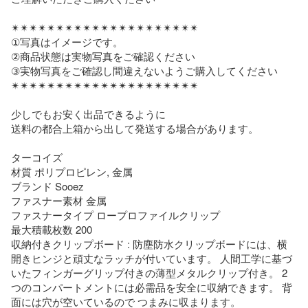
✴︎✴︎✴︎✴︎✴︎✴︎✴︎✴︎✴︎✴︎✴︎✴︎✴︎✴︎✴︎✴︎✴︎✴︎✴︎✴︎✴︎

①写真はイメージです。

②商品状態は実物写真をご確認ください

③実物写真をご確認し間違えないようご購入してください

✴︎✴︎✴︎✴︎✴︎✴︎✴︎✴︎✴︎✴︎✴︎✴︎✴︎✴︎✴︎✴︎✴︎✴︎✴︎✴︎✴︎

少しでもお安く出品できるように

送料の都合上箱から出して発送する場合があります。

ターコイズ

材質 ポリプロピレン, 金属

ブランド Sooez

ファスナー素材 金属

ファスナータイプ ロープロファイルクリップ

最大積載枚数 200

収納付きクリップボード : 防塵防水クリップボードには、横
開きヒンジと頑丈なラッチが付いています。 人間工学に基づ
いたフィンガーグリップ付きの薄型メタルクリップ付き。 2
つのコンパートメントには必需品を安全に収納できます。 背
面には穴が空いているので つまみに収まります。
