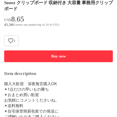
Sooez クリップボード 収納付き 大容量 事務用クリップ
ボード
8.65
US$
¥
1,300
(
Currency rate updated Aug 10, 02:10 UTC
)
1
Buy now
Item description
購入大歓迎　深夜無言購入OK

✴︎1点だけの早いもの勝ち

✴︎おまとめ買い歓迎　

お気軽にコメントくださいね。

✴︎送料無料

✴︎自宅保管簡易包装での発送に

ご理解いただきご購入ください
