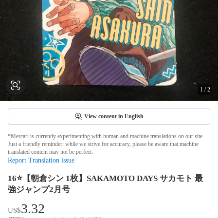
1
/
2
View content in English
*Mercari is currently experimenting with human and machine translations on our site.
Just a friendly reminder: while we strive for accuracy, please be aware that machine
translated content may not be perfect.
Report Translation issue
16⭐️【朝倉シン 1枚】SAKAMOTO DAYS サカモト 最
強ジャンプ2月号
3.32
US$