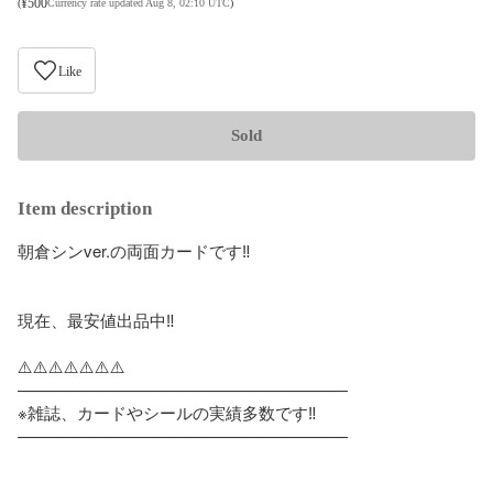
¥
500
(
Currency rate updated Aug 8, 02:10 UTC
)
Like
Sold
Item description
朝倉シンver.の両面カードです‼️

現在、最安値出品中‼️

⚠️⚠️⚠️⚠️⚠️⚠️⚠️

————————————————————

※雑誌、カードやシールの実績多数です‼️

————————————————————
