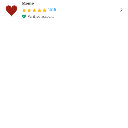
Momo
1516
Verified account