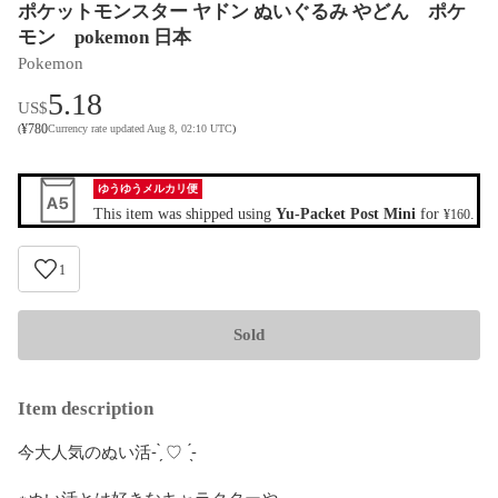
ポケットモンスター ヤドン ぬいぐるみ やどん ポケ
モン pokemon 日本
Pokemon
5.18
US$
¥
780
(
Currency rate updated Aug 8, 02:10 UTC
)
ゆうゆうメルカリ便
This item was shipped using
Yu-Packet Post Mini
for
.
¥160
1
Sold
Item description
今大人気のぬい活- ̗̀ ♡  ̖́-

※ぬい活とは好きなキャラクターや
