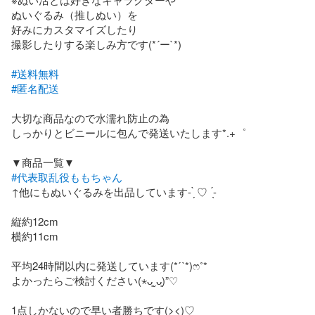
ぬいぐるみ（推しぬい）を

好みにカスタマイズしたり

撮影したりする楽しみ方です(*´ー`*)

#送料無料
#匿名配送
大切な商品なので水濡れ防止の為

しっかりとビニールに包んで発送いたします*.+゜

#代表取乱役ももちゃん
↑他にもぬいぐるみを出品しています- ̗̀ ♡  ̖́-

縦約12cm 

横約11cm

平均24時間以内に発送しています(*ˊˋ*)ෆ˚*

よかったらご検討ください(⋆ᴗ͈ˬᴗ͈)”♡

1点しかないので早い者勝ちです(><)♡
