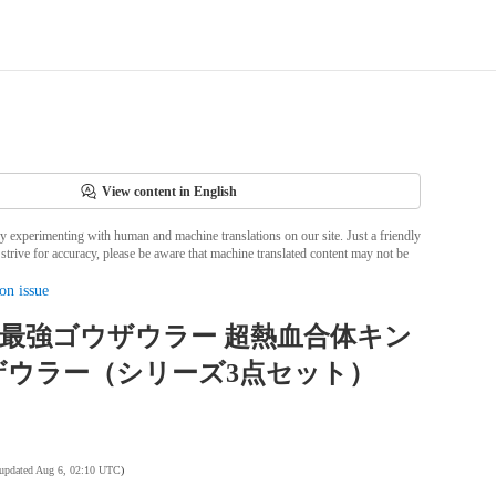
View content in English
ly experimenting with human and machine translations on our site. Just a friendly
strive for accuracy, please be aware that machine translated content may not be
on issue
血最強ゴウザウラー 超熱血合体キン
ザウラー（シリーズ3点セット）
 updated Aug 6, 02:10 UTC
)