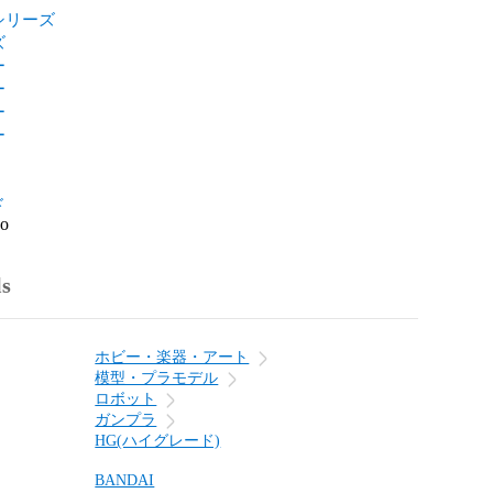
シリーズ
ズ
ー
ー
ー
ー
ド
go
ls
ホビー・楽器・アート
模型・プラモデル
ロボット
ガンプラ
HG(ハイグレード)
BANDAI