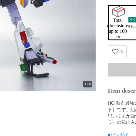
Total 
らく
dimensions:

This
up to 100 
cm
18
1
/
6
Item descr
HG 熱血最
ト）です。組
思いますが画
ラーの箱に入
#バンダイ