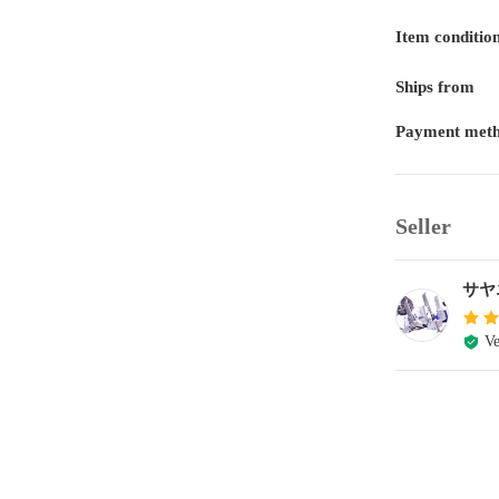
Item conditio
Ships from
Payment met
Seller
サヤ
Ve