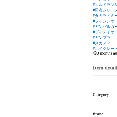
#エルドラン
#勇者シリー
#タカラトミ
#ライジンオ
#ガンバルガ
#ダイテイオ
#ガンプラ
#メカスマ
#ハイグレー
3 months a
Item detai
Category
Brand