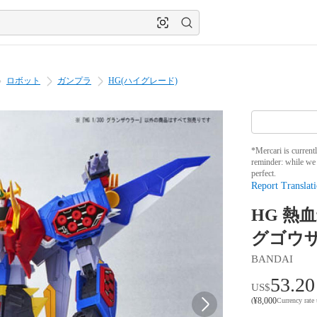
ロボット
ガンプラ
HG(ハイグレード)
*Mercari is current
reminder: while we 
perfect.
Report Translati
HG 熱
グゴウ
BANDAI
53.20
US$
¥
8,000
(
Currency rate