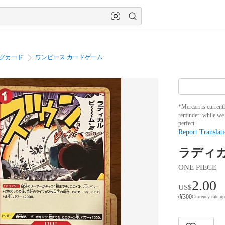
グカード
ワンピース カードゲーム
*Mercari is current
reminder: while we 
perfect.
Report Translati
ラディカル
ONE PIECE
2.00
US$
¥
300
(
Currency rate u