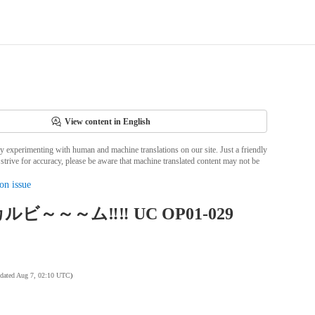
View content in English
ly experimenting with human and machine translations on our site. Just a friendly
strive for accuracy, please be aware that machine translated content may not be
on issue
ビ～～～ム‼‼ UC OP01-029
pdated Aug 7, 02:10 UTC
)