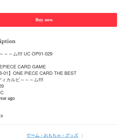
Buy now
iption
～ム‼‼ UC OP01-029

PIECE CARD GAME

01】ONE PIECE CARD THE BEST

ディカルビ～～～ム‼‼

9

C
year ago
ls
ゲーム・おもちゃ・グッズ