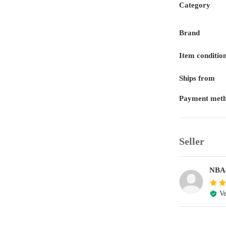
Category
Brand
Item conditio
Ships from
Payment met
Seller
NB
Ve