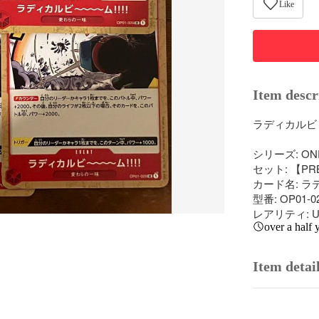
Like
Item descr
ラディカルビ～～
シリーズ: ONE
セット: 【PRB-
カード名: ラ
型番: OP01-02
レアリティ: U
over a half 
Item detai