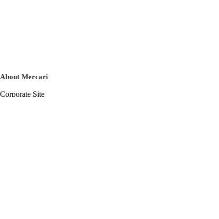
About Mercari
Corporate Site
Mercari Careers
Latest News
Official Blog
Press Kit
Mercari US
m department
Help
Help Center
Inquiry History List
Privacy Policy & Terms of Service
Terms of Service
Privacy Policy