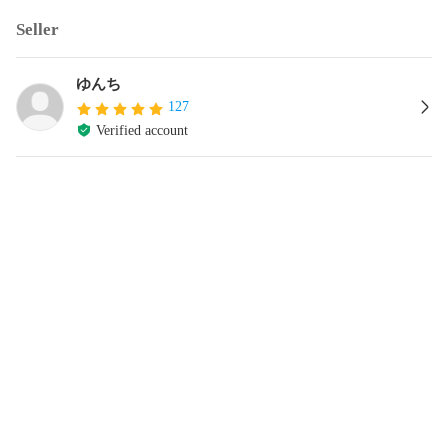
Seller
ゆんち
127
Verified account