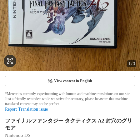
1
/
3
View content in English
*Mercari is currently experimenting with human and machine translations on our site.
Just a friendly reminder: while we strive for accuracy, please be aware that machine
translated content may not be perfect.
Report Translation issue
ファイナルファンタジー タクティクス A2 封穴のグリ
モア
Nintendo DS