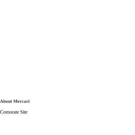
About Mercari
Corporate Site
Mercari Careers
Latest News
Official Blog
Press Kit