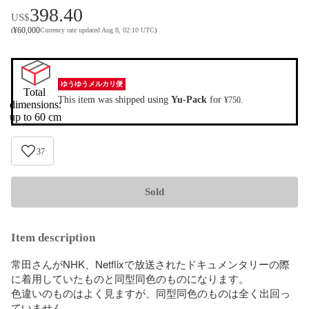
398.40
US$
¥
60,000
(
Currency rate updated Aug 8, 02:10 UTC
)
ゆうゆうメルカリ便
Total 
This item was shipped using
Yu-Pack
for
.
¥750
dimensions:

up to 60 cm
37
Sold
Item description
常田さんがNHK、Netflixで放送されたドキュメンタリーの際
に着用していたものと同型同色のものになります。

色違いのものはよく見ますが、同型同色のものは全く出回っ
ていません。
