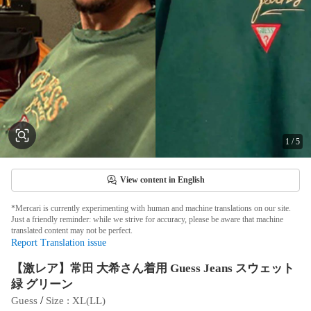
1
/
5
View content in English
*Mercari is currently experimenting with human and machine translations on our site.
Just a friendly reminder: while we strive for accuracy, please be aware that machine
translated content may not be perfect.
Report Translation issue
【激レア】常田 大希さん着用 Guess Jeans スウェット
緑 グリーン
 / 
Guess
Size
 : 
XL(LL)