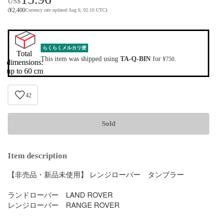
US$
¥
2,400
(
Currency rate updated Aug 6, 02:10 UTC
)
らくらくメルカリ便
Total 
This item was shipped using
TA-Q-BIN
for
.
¥750
dimensions:

up to 60 cm
42
Sold
Item description
【非売品・新品未使用】 レンジローバー　タンブラー

ランドローバー　LAND ROVER

レンジローバー　RANGE ROVER
