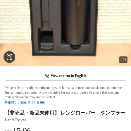
1
/
3
View content in English
*Mercari is currently experimenting with human and machine translations on our site.
Just a friendly reminder: while we strive for accuracy, please be aware that machine
translated content may not be perfect.
Report Translation issue
【非売品・新品未使用】 レンジローバー タンブラー
Land Rover
15.96