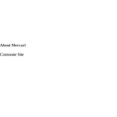
About Mercari
Corporate Site
Mercari Careers
Latest News
Official Blog
Press Kit
Mercari US
m department
Help
Help Center
Inquiry History List
Privacy Policy & Terms of Service
Terms of Service