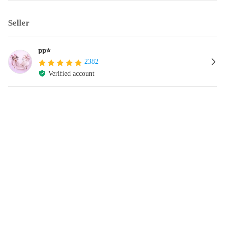
Seller
pp⭐︎
2382
Verified account