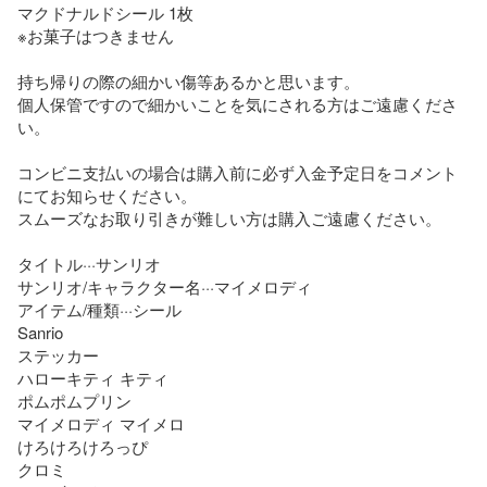
マクドナルドシール 1枚

※お菓子はつきません

持ち帰りの際の細かい傷等あるかと思います。

個人保管ですので細かいことを気にされる方はご遠慮くださ
い。

コンビニ支払いの場合は購入前に必ず入金予定日をコメント
にてお知らせください。

スムーズなお取り引きが難しい方は購入ご遠慮ください。

タイトル···サンリオ

サンリオ/キャラクター名···マイメロディ

アイテム/種類···シール

Sanrio

ステッカー

ハローキティ キティ

ポムポムプリン

マイメロディ マイメロ

けろけろけろっぴ

クロミ
