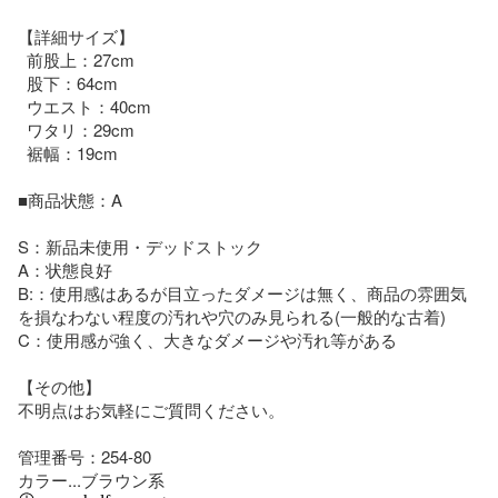
【詳細サイズ】

  前股上：27cm

  股下：64cm

  ウエスト：40cm

  ワタリ：29cm

  裾幅：19cm

■商品状態：A

S：新品未使用・デッドストック

A：状態良好

B:：使用感はあるが目立ったダメージは無く、商品の雰囲気
を損なわない程度の汚れや穴のみ見られる(一般的な古着)

C：使用感が強く、大きなダメージや汚れ等がある

【その他】

不明点はお気軽にご質問ください。

管理番号：254-80

カラー...ブラウン系