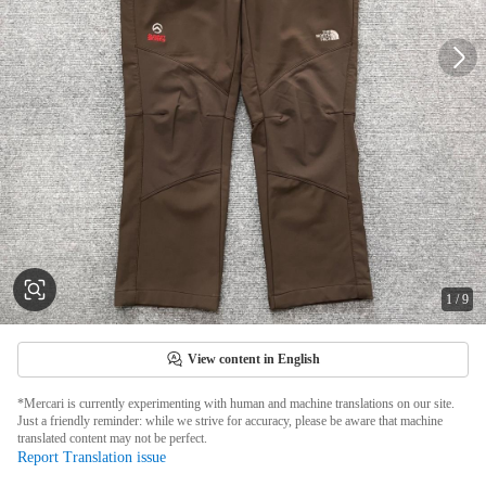
1
/
9
View content in English
*Mercari is currently experimenting with human and machine translations on our site.
Just a friendly reminder: while we strive for accuracy, please be aware that machine
translated content may not be perfect.
Report Translation issue