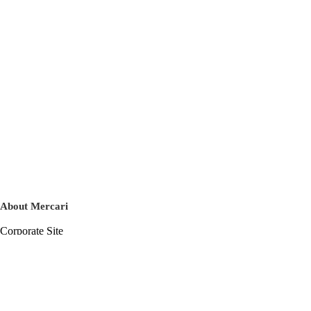
About Mercari
Corporate Site
Mercari Careers
Latest News
Official Blog
Press Kit
Mercari US
m department