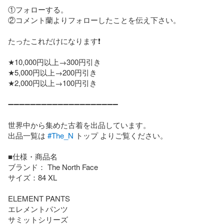
①フォローする。

②コメント蘭よりフォローしたことを伝え下さい。

たったこれだけになります❗️

★10,000円以上→300円引き

★5,000円以上→200円引き

★2,000円以上→100円引き

➖➖➖➖➖➖➖➖➖➖➖➖➖➖➖➖➖➖➖➖

世界中から集めた古着を出品しています。

出品一覧は 
#The_N
 トップ よりご覧ください。

■仕様・商品名

ブランド： The North Face

サイズ：84 XL

ELEMENT PANTS

エレメントパンツ

サミットシリーズ
