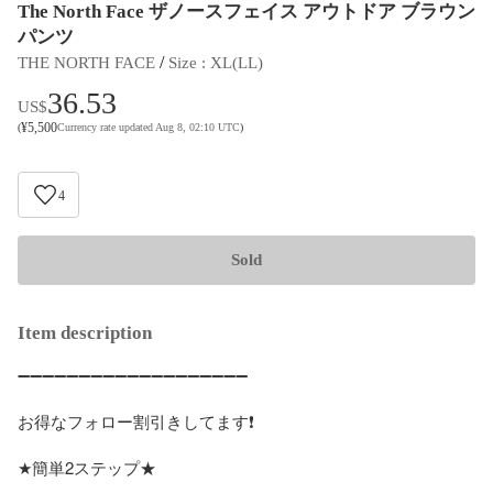
The North Face ザノースフェイス アウトドア ブラウン
パンツ
 / 
THE NORTH FACE
Size
 : 
XL(LL)
36.53
US$
¥
5,500
(
Currency rate updated Aug 8, 02:10 UTC
)
4
Sold
Item description
➖➖➖➖➖➖➖➖➖➖➖➖➖➖➖➖➖➖➖

お得なフォロー割引きしてます❗️

★簡単2ステップ★
