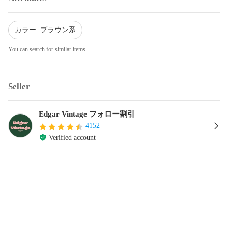
カラー: ブラウン系
You can search for similar items.
Seller
Edgar Vintage フォロー割引
4152
Verified account