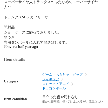
スーパーサイヤ人トランクス〜ふたりめのスーパーサイヤ
人〜

トランクスVSメカフリーザ

開封品

ショーケースに飾っておりました。

箱つき

専用ダンボールに入れて発送致します。
over a half year ago
Item details
ゲーム・おもちゃ・グッズ
フィギュア
Category
コミック・アニメ
ドラゴンボール
目立った傷や汚れなし
Item condition
細かな使用感・傷・汚れはあるが、目立たない