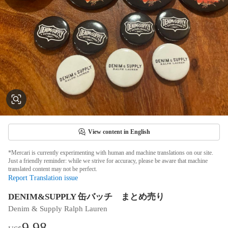
View content in English
*Mercari is currently experimenting with human and machine translations on our site.
Just a friendly reminder: while we strive for accuracy, please be aware that machine
translated content may not be perfect.
Report Translation issue
DENIM&SUPPLY 缶バッチ まとめ売り
Denim & Supply Ralph Lauren
9.98