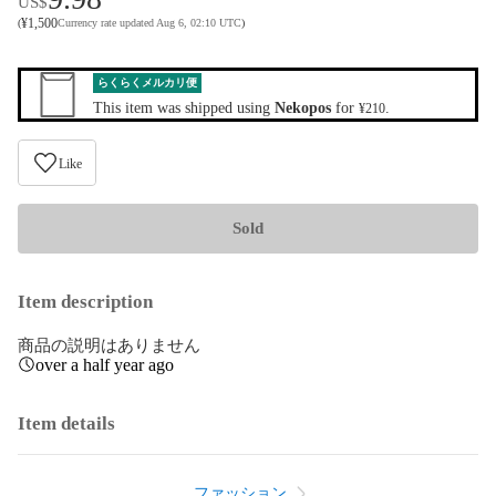
US$
¥
1,500
(
Currency rate updated Aug 6, 02:10 UTC
)
らくらくメルカリ便
This item was shipped using
Nekopos
for
.
¥210
Like
Sold
Item description
商品の説明はありません
over a half year ago
Item details
ファッション