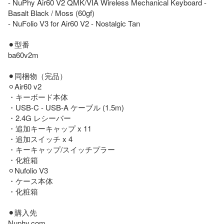
- NuPhy Air60 V2 QMK/VIA Wireless Mechanical Keyboard - 
Basalt Black / Moss (60gf)

- NuFolio V3 for Air60 V2 - Nostalgic Tan

⚫︎型番

ba60v2m

⚫︎同梱物（完品）

⚪︎Air60 v2

・キーボード本体

・USB-C - USB-A ケーブル (1.5m)

・2.4G レシーバー

・追加キーキャップ x 11

・追加スイッチ x 4

・キーキャップ/スイッチプラー

・化粧箱

⚪︎Nufolio V3

・ケース本体

・化粧箱

⚫︎購入先

Nuphy.com
