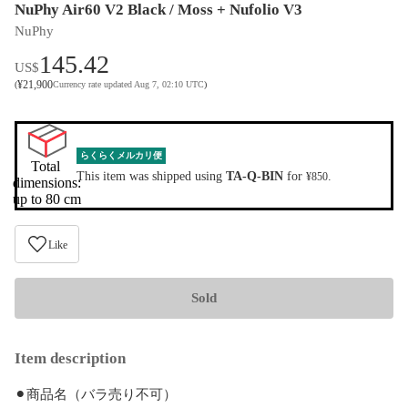
NuPhy Air60 V2 Black / Moss + Nufolio V3
NuPhy
145.42
US$
¥
21,900
(
Currency rate updated Aug 7, 02:10 UTC
)
らくらくメルカリ便
Total 
This item was shipped using
TA-Q-BIN
for
.
¥850
dimensions:

up to 80 cm
Like
Sold
Item description
⚫︎商品名（バラ売り不可）
