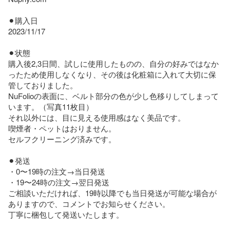
⚫︎購入日

2023/11/17

⚫︎状態

購入後2,3日間、試しに使用したものの、自分の好みではなか
ったため使用しなくなり、その後は化粧箱に入れて大切に保
管しておりました。

NuFolioの表面に、ベルト部分の色が少し色移りしてしまって
います。（写真11枚目）

それ以外には、目に見える使用感はなく美品です。

喫煙者・ペットはおりません。

セルフクリーニング済みです。

⚫︎発送

・0〜19時の注文→当日発送

・19〜24時の注文→翌日発送

ご相談いただければ、19時以降でも当日発送が可能な場合が
ありますので、コメントでお知らせください。

丁寧に梱包して発送いたします。
