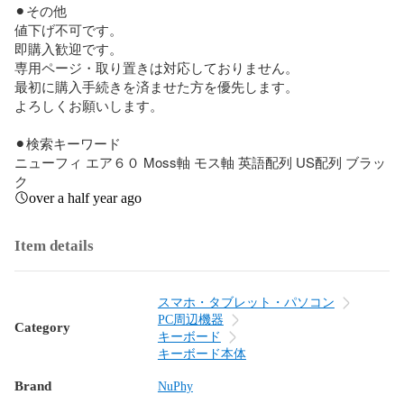
⚫︎その他

値下げ不可です。

即購入歓迎です。

専用ページ・取り置きは対応しておりません。

最初に購入手続きを済ませた方を優先します。

よろしくお願いします。

⚫︎検索キーワード

ニューフィ エア６０ Moss軸 モス軸 英語配列 US配列 ブラッ
ク
over a half year ago
Item details
スマホ・タブレット・パソコン
PC周辺機器
Category
キーボード
キーボード本体
Brand
NuPhy