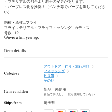
・マテリアルの都合より若干の変更があります。

・バーブレス化を推奨！（ペンチ等でバーブを潰してくださ
い）

釣種・魚種...フライ

フライマテリアル・フライフィッシング...カディス

号数...12
over a half year ago
Item details
アウトドア・釣り・旅行用品
フィッシング
Category
釣り餌
その他
新品、未使用
Item condition
新品で購入し、一度も使用していない
Ships from
埼玉県