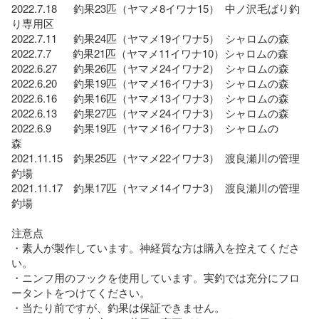
2022.7.18　  釣果23匹（ヤマメ8イワナ15）  中ノ沢毛ばり釣
り専用区

2022.7.11 　 釣果24匹（ヤマメ19イワナ5）  シャロムの森

2022.7.7　　釣果21匹（ヤマメ11イワナ10）シャロムの森

2022.6.27　  釣果26匹（ヤマメ24イワナ2）  シャロムの森

2022.6.20　  釣果19匹（ヤマメ16イワナ3）  シャロムの森

2022.6.16　  釣果16匹（ヤマメ13イワナ3）  シャロムの森

2022.6.13  　釣果27匹（ヤマメ24イワナ3）  シャロムの森

2022.6.9　    釣果19匹（ヤマメ16イワナ3）  シャロムの
森　　　

2021.11.15　釣果25匹（ヤマメ22イワナ3）  渡良瀬川の管理
釣場　

2021.11.17　釣果17匹（ヤマメ14イワナ3）  渡良瀬川の管理
釣場　

注意点

・素人が製作しています。神経質な方は購入を控えてくださ
い。

・ニンフ用のフックを使用しています。実釣では充分にフロ
ータントをつけてください。

・当たり前ですが、釣果は保証できません。
