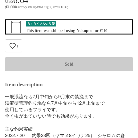
6.64
US$
¥
1,000
(
Currency rate updated Aug 7, 02:10 UTC
)
らくらくメルカリ便
This item was shipped using
Nekopos
for
.
¥210
1
Sold
Item description
一般渓流なら7月中旬から9月末の禁漁まで

渓流型管理釣り場なら7月中旬から12月上旬まで

使用しているフライです。

全く虫が出ていない時でも効果があります。

主な釣果実績

2022.7.20　  釣果33匹（ヤマメ8イワナ25）  シャロムの森
