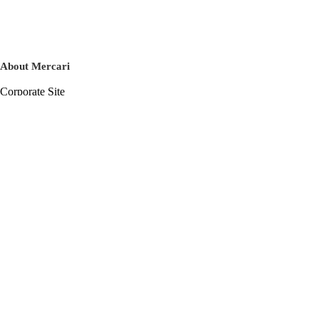
About Mercari
Corporate Site
Mercari Careers
Latest News
Official Blog
Press Kit
Mercari US
m department
Help
Help Center
Inquiry History List
Privacy Policy & Terms of Service
Terms of Service
Privacy Policy
Cookie Policy
Basic Policy on the Management of Personal Data Security
English
© Mercari, Inc.