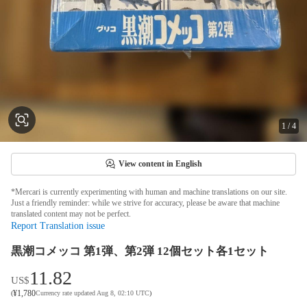
1
/
4
View content in English
*Mercari is currently experimenting with human and machine translations on our site.
Just a friendly reminder: while we strive for accuracy, please be aware that machine
translated content may not be perfect.
Report Translation issue
黒潮コメッコ 第1弾、第2弾 12個セット各1セット
11.82
US$
¥
1,780
(
Currency rate updated Aug 8, 02:10 UTC
)