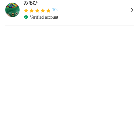
みるひ
102
Verified account