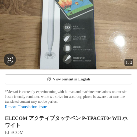
1
/
2
View content in English
*Mercari is currently experimenting with human and machine translations on our site.
Just a friendly reminder: while we strive for accuracy, please be aware that machine
translated content may not be perfect.
Report Translation issue
ELECOM アクティブタッチペン P-TPACST04WH ホ
ワイト
ELECOM