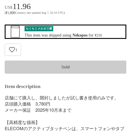
11.96
US$
¥
1,800
(
Currency rate updated Aug 7, 02:10 UTC
)
らくらくメルカリ便
This item was shipped using
Nekopos
for
.
¥210
1
Sold
Item description
店舗にて購入し、開封しましたが試し書き使用のみです。

店頭購入価格　3,780円

メーカー保証　2025年10月末まで

【高精度な描画】

ELECOMのアクティブタッチペンは、スマートフォンやタブ