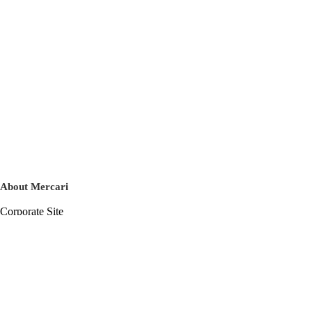
About Mercari
Corporate Site
Mercari Careers
Latest News
Official Blog
Press Kit
Mercari US
m department
Help