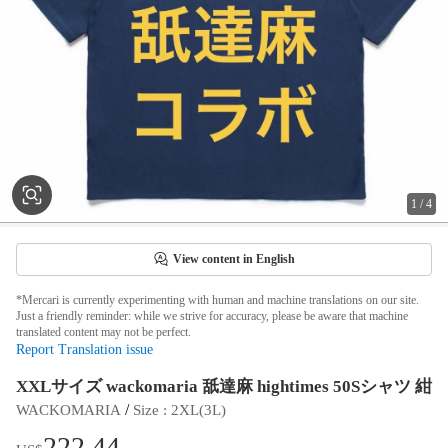
1
/
4
View content in English
*Mercari is currently experimenting with human and machine translations on our site.
Just a friendly reminder: while we strive for accuracy, please be aware that machine
translated content may not be perfect.
Report Translation issue
XXLサイズ wackomaria 舐達麻 hightimes 50Sシャツ 紺
 / 
WACKOMARIA
Size
 : 
2XL(3L)
222.44