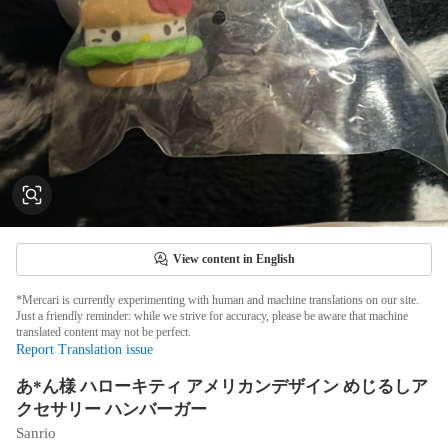
View content in English
*Mercari is currently experimenting with human and machine translations on our site.
Just a friendly reminder: while we strive for accuracy, please be aware that machine
translated content may not be perfect.
Report Translation issue
あ*ん様 ハローキティ アメリカンデザイン めじるしア
クセサリー ハンバーガー
Sanrio