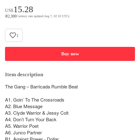
15.28
US$
¥
2,300
(
Currency rate updated Aug 7, 02:10 UTC
)
1
Buy now
Item description
The Gang – Barricada Rumble Beat

A1. Goin’ To The Crossroads

A2. Blue Message

A3. Clyde Warrior & Jessy Colt

A4. Don’t Turn Your Back

A5. Warrior Poet

A6. Junco Partner

B1. Against Power - Dollar
