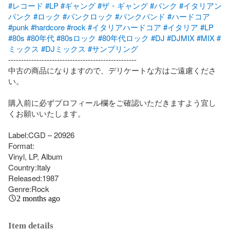
#レコード
#LP
#ギャング
#ザ・ギャング
#パンク
#イタリアン
パンク
#ロック
#パンクロック
#パンクバンド
#ハードコア
#punk
#hardcore
#rock
#イタリアハードコア
#イタリア
#LP
#80s
#80年代
#80sロック
#80年代ロック
#DJ
#DJMIX
#MIX
#
ミックス
#DJミックス
#サンプリング
--------------------------------------------------

中古の商品になりますので、デリケートな方はご遠慮くださ
い。

購入前に必ずプロフィール欄をご確認いただきますよう宜し
くお願いいたします。

Label:CGD – 20926

Format:

Vinyl, LP, Album

Country:Italy

Released:1987

Genre:Rock
2 months ago
Item details