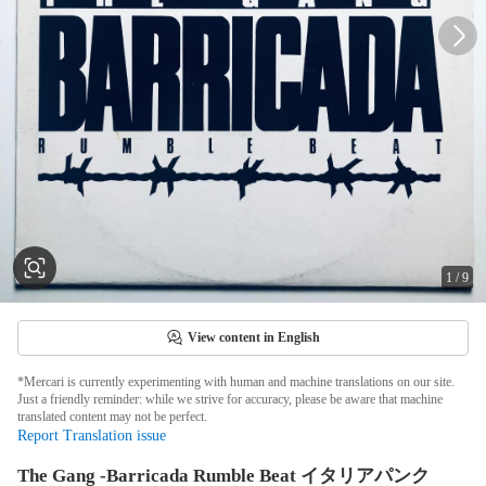
1
/
9
View content in English
*Mercari is currently experimenting with human and machine translations on our site.
Just a friendly reminder: while we strive for accuracy, please be aware that machine
translated content may not be perfect.
Report Translation issue
The Gang -Barricada Rumble Beat イタリアパンク