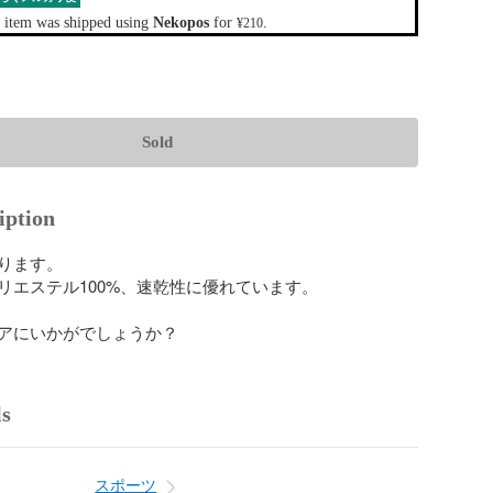
 item was shipped using
Nekopos
for
.
¥210
Sold
iption
ります。

リエステル100%、速乾性に優れています。

アにいかがでしょうか？
ls
スポーツ