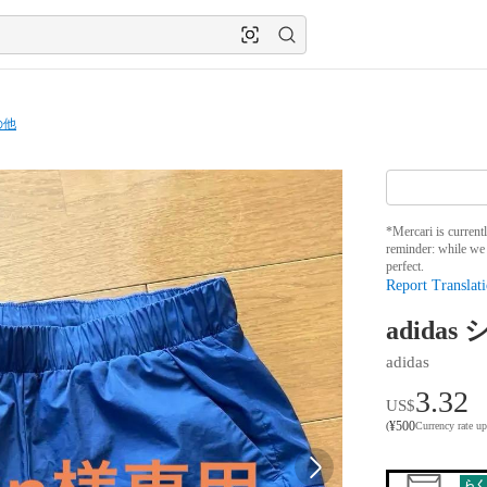
の他
*Mercari is current
reminder: while we 
perfect.
Report Translati
adida
adidas
3.32
US$
¥
500
(
Currency rate u
らく