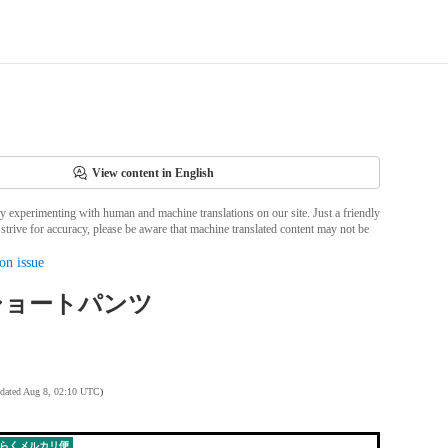
View content in English
ly experimenting with human and machine translations on our site. Just a friendly
strive for accuracy, please be aware that machine translated content may not be
on issue
s ショートパンツ
pdated Aug 8, 02:10 UTC
)
らくメルカリ便