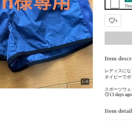
This
9
Item descr
レディスにな
ネイビーでポ
1
/
6
スポーツウェ
13 days ago
Item detai