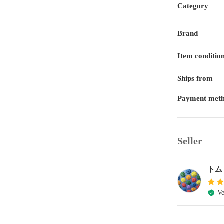
Category
Brand
Item conditio
Ships from
Payment met
Seller
トム
Ve