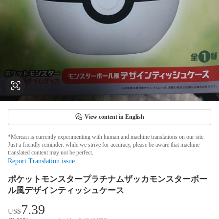
View content in English
*Mercari is currently experimenting with human and machine translations on our site.
Just a friendly reminder: while we strive for accuracy, please be aware that machine
translated content may not be perfect.
Report Translation issue
ポケットモンスタープラチナムザッカモンスターボー
ル風デザインティッシュケース
7.39
US$