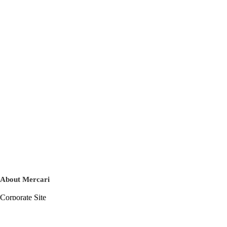
About Mercari
Corporate Site
Mercari Careers
Latest News
Official Blog