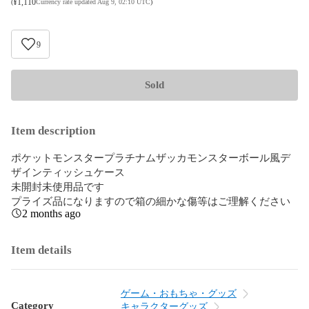
¥
1,110
(
Currency rate updated Aug 9, 02:10 UTC
)
9
Sold
Item description
ポケットモンスタープラチナムザッカモンスターボール風デ
ザインティッシュケース

未開封未使用品です

プライズ品になりますので箱の細かな傷等はご理解ください
2 months ago
Item details
ゲーム・おもちゃ・グッズ
Category
キャラクターグッズ