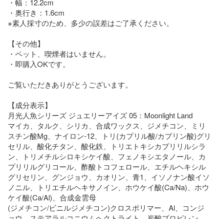
・幅：12.2cm

・奥行き：1.6cm

※素人採寸のため、多少の誤差はご了承ください。

【その他】

・ペット、喫煙者はいません。

・即購入OKです。

ご覧いただきありがとうございます。

【成分表示】

月光人魚シリーズ ジュエリーアイズ 05：Moonlight Land

マイカ、タルク、シリカ、合成ワックス、ジメチコン、ミリ
スチン酸Mg、ナイロン-12、トリ(カプリル酸/カプリン酸)グリ
セリル、酸化チタン、酸化鉄、トリエトキシカプリリルシラ
ン、トリメチルシロキシケイ酸、フェノキシエタノール、カ
プリリルグリコール、酢酸トコフェロール、エチルヘキシル
グリセリン、グンジョウ、カオリン、青1、イソノナン酸イソ
ノニル、トリエチルヘキサノイン、ホウケイ酸(Ca/Na)、ホウ
ケイ酸(Ca/Al)、合成金雲母

(ジメチコン/ビニルジメチコン)クロスポリマー、Al、コンジ
ョウ、ステアラルコニウムヘクトライト、炭酸プロピレン、