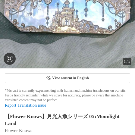
1
/
5
View content in English
*Mercari is currently experimenting with human and machine translations on our site.
Just a friendly reminder: while we strive for accuracy, please be aware that machine
translated content may not be perfect.
Report Translation issue
【Flower Knows】月光人魚シリーズ 05:Moonlight
Land
Flower Knows