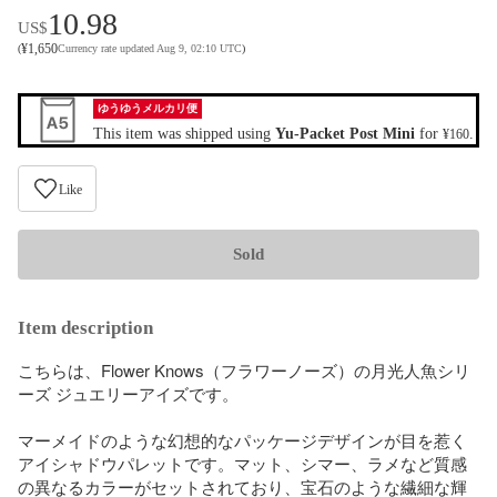
10.98
US$
¥
1,650
(
Currency rate updated Aug 9, 02:10 UTC
)
ゆうゆうメルカリ便
This item was shipped using
Yu-Packet Post Mini
for
.
¥160
Like
Sold
Item description
こちらは、Flower Knows（フラワーノーズ）の月光人魚シリ
ーズ ジュエリーアイズです。

​マーメイドのような幻想的なパッケージデザインが目を惹く
アイシャドウパレットです。マット、シマー、ラメなど質感
の異なるカラーがセットされており、宝石のような繊細な輝