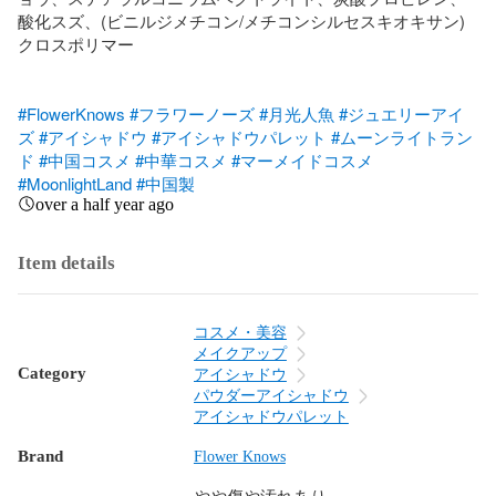
酸化スズ、(ビニルジメチコン/メチコンシルセスキオキサン)
クロスポリマー

#FlowerKnows
#フラワーノーズ
#月光人魚
#ジュエリーアイ
ズ
#アイシャドウ
#アイシャドウパレット
#ムーンライトラン
ド
#中国コスメ
#中華コスメ
#マーメイドコスメ
#MoonlightLand
#中国製
over a half year ago
Item details
コスメ・美容
メイクアップ
Category
アイシャドウ
パウダーアイシャドウ
アイシャドウパレット
Brand
Flower Knows