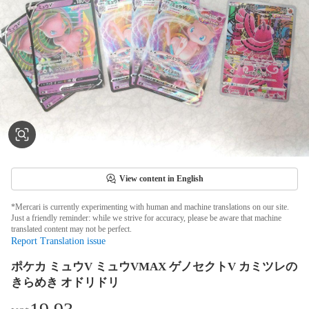
View content in English
*Mercari is currently experimenting with human and machine translations on our site.
Just a friendly reminder: while we strive for accuracy, please be aware that machine
translated content may not be perfect.
Report Translation issue
ポケカ ミュウV ミュウVMAX ゲノセクトV カミツレの
きらめき オドリドリ