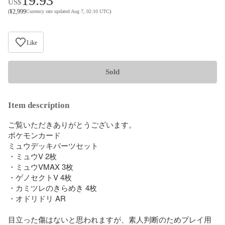
19.93
US$
¥
2,999
(
Currency rate updated Aug 7, 02:10 UTC
)
Like
Sold
Item description
ご覧いただきありがとうございます。

ポケモンカード

ミュウデッキパーツセット

・ミュウV 2枚

・ミュウVMAX 3枚

・ゲノセクトV 4枚

・カミツレのきらめき 4枚

・オドリドリ AR

目立った傷はないと思われますが、素人判断のためプレイ用