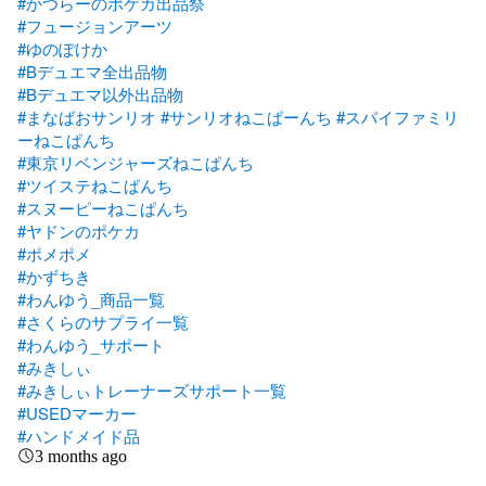
#かつらーのポケカ出品祭
#フュージョンアーツ
#ゆのぽけか
#Bデュエマ全出品物
#Bデュエマ以外出品物
#まなばおサンリオ
#サンリオねこぱーんち
#スパイファミリ
ーねこぱんち
#東京リベンジャーズねこぱんち
#ツイステねこぱんち
#スヌーピーねこぱんち
#ヤドンのポケカ
#ポメポメ
#かずちき
#わんゆう_商品一覧
#さくらのサプライ一覧
#わんゆう_サポート
#みきしぃ
#みきしぃトレーナーズサポート一覧
#USEDマーカー
#ハンドメイド品
3 months ago