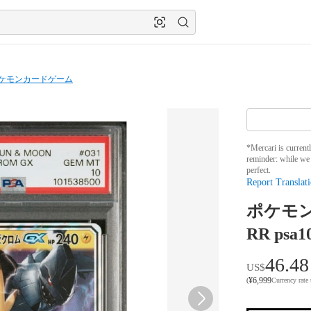
ケモンカードゲーム
*Mercari is current
reminder: while we 
perfect.
Report Translati
ポケモン
RR psa1
46.48
US$
¥
6,999
(
Currency rate