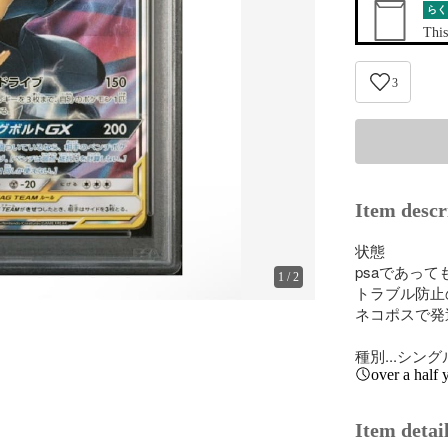
らく
This
3
Item descr
状態

psaであっ
1
/
2
トラブル防止
ネコポスで発
種別...シン
over a half 
Item detai