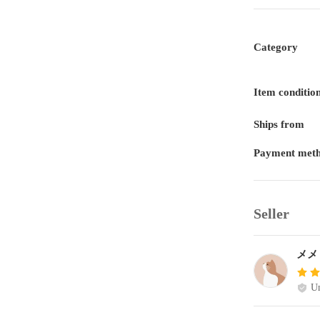
Category
Item conditio
Ships from
Payment met
Seller
メメ
Un