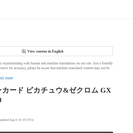
View content in English
ly experimenting with human and machine translations on our site. Just a friendly
strive for accuracy, please be aware that machine translated content may not be
on issue
カード ピカチュウ&ゼクロム GX
0
 updated Aug 8, 02:10 UTC
)