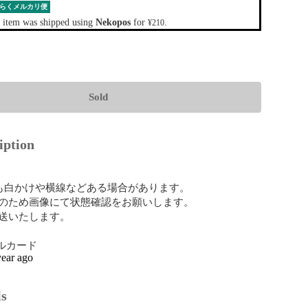
らくメルカリ便
 item was shipped using
Nekopos
for
.
¥210
Sold
iption
ても白かけや横線などある場合があります。

のため画像にて状態確認をお願いします。

送いたします。

グルカード
year ago
ls