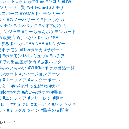
ンカード
#ちゃもの出品
#シロナ
#BW
モンカード一覧
#whiteCard
#ミモザ
ユニバース
#YAMAポケモンカード
スト
#スノーハザード
#トラポケカ
ポケモン
#バラパック
#りずのポケカ
#ナンジャモ
#こーちゃんポケモンカード
ポケカ販売店
#はいさいポケカ
#SR
#ぽるポケカ
#TRAINER
#サンダー
品ポケモン
#Reoポケカ
#サポート
待
#ポケモン151
#ミュウV
#ルチア
何でも出品屋ポケカ
#拡張パック
#ちゃいちゃい
#YUKIのポケカ出品一覧
ケモンカード
#フィージョンアーツ
カ
#リーフィア
#マスターボール
スター
#わらび餅の出品物
#カイ
ealerポケカ
#めいみポケカ
#美品
ズ
#ニンフィア
#フリーレン
#薬屋
セロラ
#カミツレ
#エーフィ
#バラパック
スト
#ミラクルツイン
#黒炎の支配者
グルカード
o