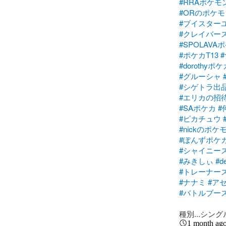
#RRAポケモ
#ORのポケ
#ブイスター
#クレイバー
#SPOLAVA
#ポケカT13
#dorothy
#グルーシャ
#シゲトラ出
#エリカの招
#SAポケカ
#
#ピカチュウ
#nickのポ
#ぽんずポケ
#シャイニー
#みきしぃ
#d
#トレーナー
#ナナミ
#ア
#バトルブー
種別...シン
1 month ag