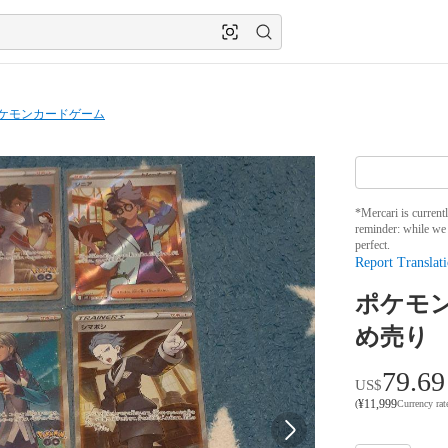
ケモンカードゲーム
*Mercari is current
reminder: while we 
perfect.
Report Translati
ポケモン
め売り
79.69
US$
¥
11,999
(
Currency ra