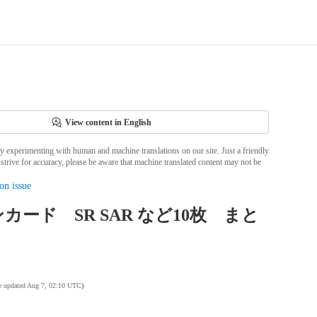
View content in English
ly experimenting with human and machine translations on our site. Just a friendly
strive for accuracy, please be aware that machine translated content may not be
on issue
カード SR SAR など10枚 まと
te updated Aug 7, 02:10 UTC
)