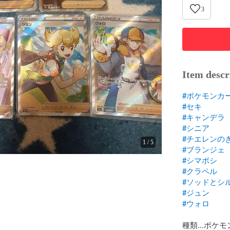
3
Item descr
#ポケモンカ
#セキ
#キャンデラ
#シニア
#チエレンの
1
/
5
#ブランジェ
#シマボシ
#クラペル
#ソッドとシ
#ジュン
#ウォロ
種類...ポケモ