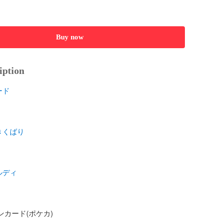
Buy now
iption
ード
きくばり
ルディ
ンカード(ポケカ)
