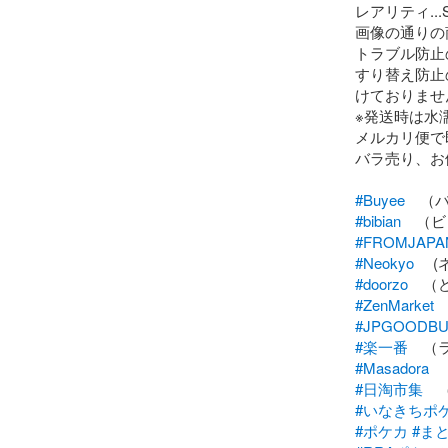
レアリティ...S
画像の通りの
トラブル防止
すり替え防止
けておりませ
※発送時は水
メルカリ便で
バラ売り、お
#Buyee
#bibian
#FROMJAPA
#Neokyo
#doorzo
#ZenMarket
#JPGOODB
#楽一番
#Masadora
#日淘市集
#いなきちポ
#ポケカ
#ま