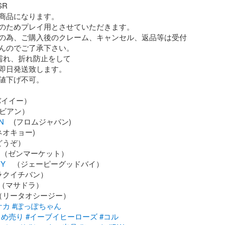
R

商品になります。

のためプレイ用とさせていただきます。

の為、ご購入後のクレーム、キャンセル、返品等は受付
んのでご了承下さい。

濡れ、折れ防止をして

即日発送致します。

値下げ不可。

N
UY
ケカ
#ぽっぽちゃん
とめ売り
#イーブイヒーローズ
#コル