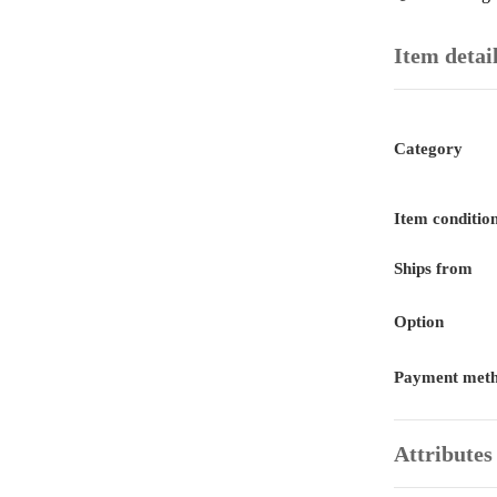
Item detai
Category
Item conditio
Ships from
Option
Payment met
Attributes