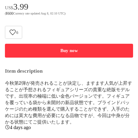
3.99
US$
¥
600
(
Currency rate updated Aug 8, 02:10 UTC
)
6
Buy now
Item description
今秋第2弾が発売されることが決定し、ますます人気が上昇す
ることが予想されるフィギュアシリーズの貴重な絶版モデル
です。出現率の極端に低い金色バージョンです。フィギュア
を覆っている袋から未開封の新品状態です。ブラインドパッ
ケージのため種類を選んで購入することができず、入手のた
めには莫大な費用が必要になる品物ですが、今回は中身が分
かる状態にてご提供いたします。
4 days ago