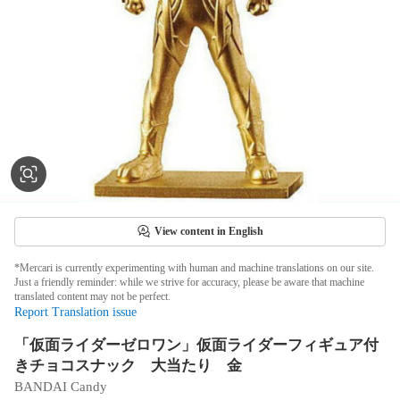
View content in English
*Mercari is currently experimenting with human and machine translations on our site.
Just a friendly reminder: while we strive for accuracy, please be aware that machine
translated content may not be perfect.
Report Translation issue
「仮面ライダーゼロワン」仮面ライダーフィギュア付
きチョコスナック 大当たり 金
BANDAI Candy