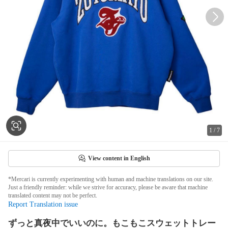
1
/
7
View content in English
*Mercari is currently experimenting with human and machine translations on our site.
Just a friendly reminder: while we strive for accuracy, please be aware that machine
translated content may not be perfect.
Report Translation issue
ずっと真夜中でいいのに。もこもこスウェットトレー