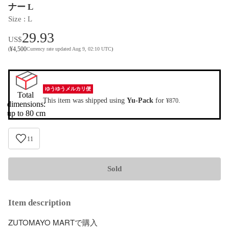
ナー L
Size
 : 
L
29.93
US$
¥
4,500
(
Currency rate updated Aug 9, 02:10 UTC
)
ゆうゆうメルカリ便
Total 
This item was shipped using
Yu-Pack
for
.
¥870
dimensions:

up to 80 cm
11
Sold
Item description
ZUTOMAYO MARTで購入
