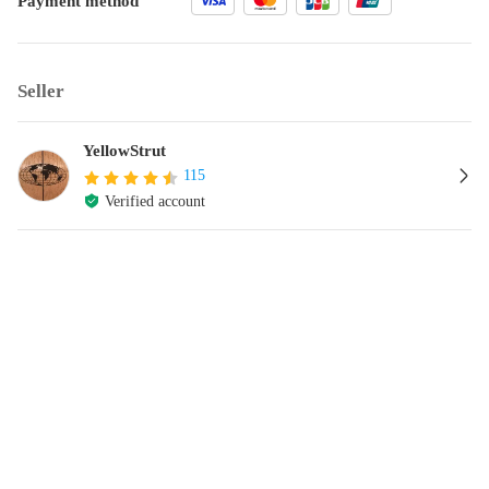
Payment method
Seller
YellowStrut
115
Verified account