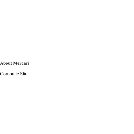
About Mercari
Corporate Site
Mercari Careers
Latest News
Official Blog
Press Kit
Mercari US
m department
Help
Help Center
Inquiry History List
Privacy Policy & Terms of Service